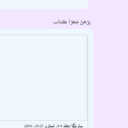
پڙهڻ جھڙا ڪتاب
سارنگا (جلد 9-8، شمارو 25-24، 2016)
اسحاق سميجو