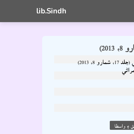
lib.Sindh
ارو 8، 2013)
راڻي
 ۽ واسطا