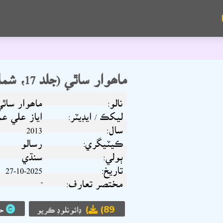
ماھوار ساٿي (جلد 17، شمارو 8، 2013)
نالو:
ماھوار ساٿي (جلد 17، شم
ليکڪ / ايڊيٽر:
اياز علي عم
سال:
2013
ڪيٽيگري:
رسالو
ٻولي:
سنڌي
تاريخ:
27-10-2025
مختصر تعارف:
-
(89)
ڊائونلوڊ ڪريو
حق