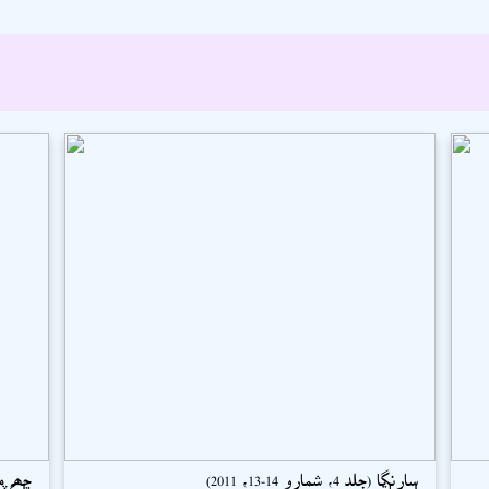
سارنگا (جلد 4، شمارو 14-13، 2011)
ڇھہ ما
اسحاق سميجو
ڊاڪٽر