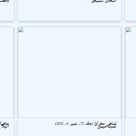
ٽماھي مھراڻ (جلد 72، نمبر 4، 2022)
ماھوار سو
ثمينہ ميمڻ
انيلا 