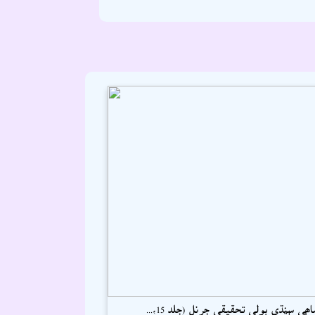
ھي سنڌي ٻولي تحقيقي جرنل (جلد 15،...
 اسحاق سميجو