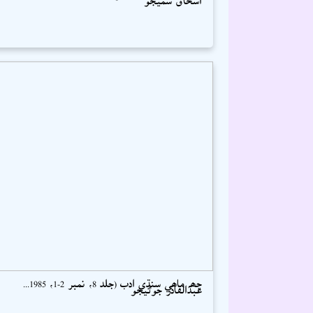
ڇھہ ماھي سنڌي ادب (جلد 8، نمبر 2-1، 1985...
عبدالقادر جوڻيجو