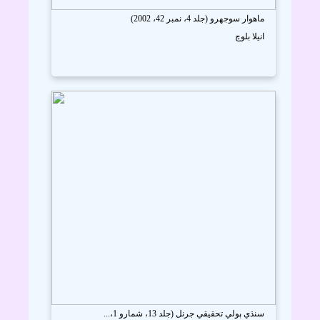
ماھوار سوجهرو (جلد 4، نمبر 42، 2002)
انيلا بلوچ
سنڌي ٻولي تحقيقي جرنل (جلد 13، شمارو 1،...