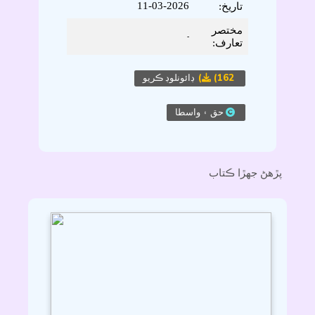
11-03-2026
تاريخ:
مختصر
-
تعارف:
(162)
ڊائونلوڊ ڪريو
حق ۽ واسطا
پڙهڻ جھڙا ڪتاب