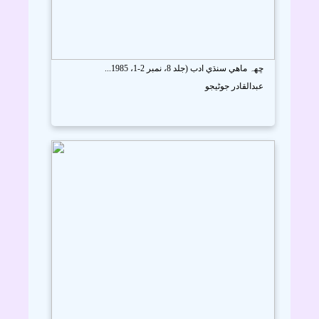
ڇھہ ماھي سنڌي ادب (جلد 8، نمبر 2-1، 1985...
عبدالقادر جوڻيجو