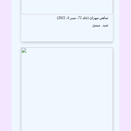
ٽماھي مھراڻ (جلد 72، نمبر 4، 2022)
ثمينہ ميمڻ