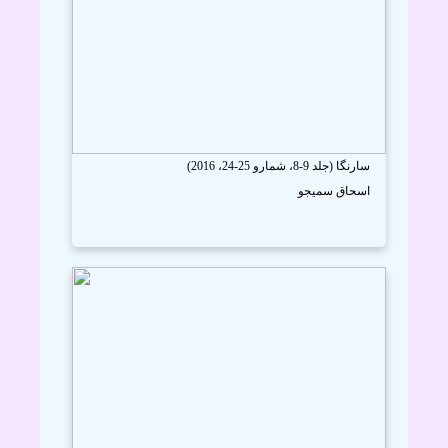
سارنگا (جلد 9-8، شمارو 25-24، 2016)
اسحاق سميجو