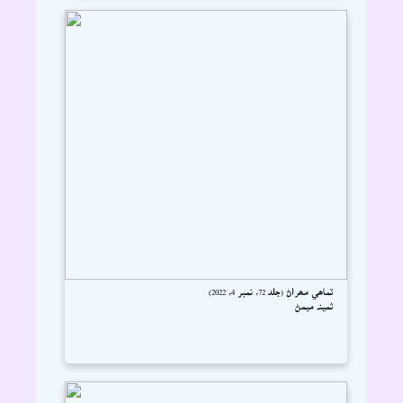
ٽماھي مھراڻ (جلد 72، نمبر 4، 2022)
ثمينہ ميمڻ