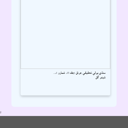
سنڌي ٻولي تحقيقي جرنل (جلد 13، شمارو 1،...
شبنم گل
2