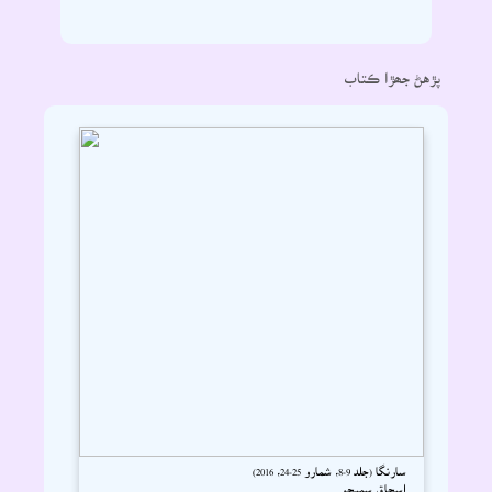
پڙهڻ جھڙا ڪتاب
سارنگا (جلد 9-8، شمارو 25-24، 2016)
اسحاق سميجو