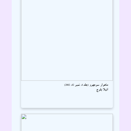
ماھوار سوجهرو (جلد 4، نمبر 42، 2002)
انيلا بلوچ