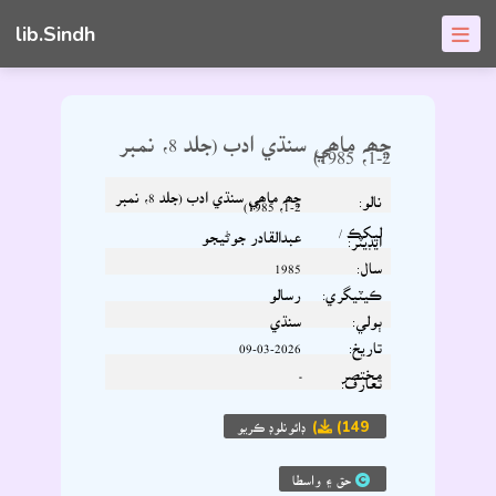
lib.Sindh
ڇھہ ماھي سنڌي ادب (جلد 8، نمبر
2-1، 1985)
ڇھہ ماھي سنڌي ادب (جلد 8، نمبر
نالو:
2-1، 1985)
ليکڪ /
عبدالقادر جوڻيجو
ايڊيٽر:
سال:
1985
ڪيٽيگري:
رسالو
ٻولي:
سنڌي
تاريخ:
09-03-2026
مختصر
-
تعارف:
(149)
ڊائونلوڊ ڪريو
حق ۽ واسطا