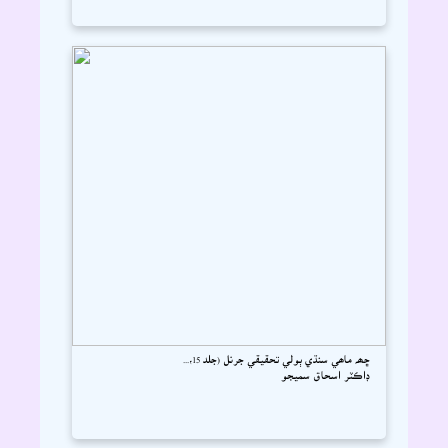
ڇھہ ماھي سنڌي ٻولي تحقيقي جرنل (جلد 15،...
ڊاڪٽر اسحاق سميجو