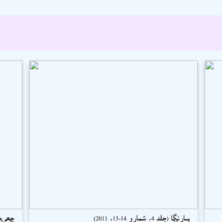
سارنگا (جلد 4، شمارو 14-13، 2011)
ڇھہ ما
اسحاق سميجو
ڊاڪٽر