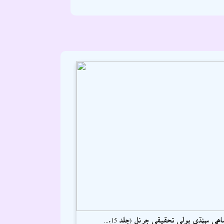
ھي سنڌي ٻولي تحقيقي جرنل (جلد 15،...
 اسحاق سميجو