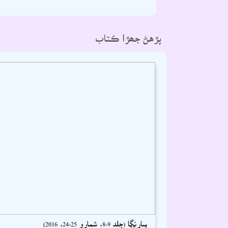
پڙهڻ جھڙا ڪتاب
سارنگا (جلد 9-8، شمارو 25-24، 2016)
اسحاق سميجو