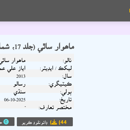
ماھوار ساٿي (جلد 17، شمارو 11، 2013)
نالو:
ماھوار ساٿي (جلد 17، شما
ليکڪ / ايڊيٽر:
اياز علي عم
سال:
2013
ڪيٽيگري:
رسالو
ٻولي:
سنڌي
تاريخ:
06-10-2025
مختصر تعارف:
-
(44)
ڊائونلوڊ ڪريو
حق