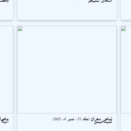
ٽماھي مھراڻ (جلد 72، نمبر 4، 2022)
ماھوار سو
ثمينہ ميمڻ
انيلا 