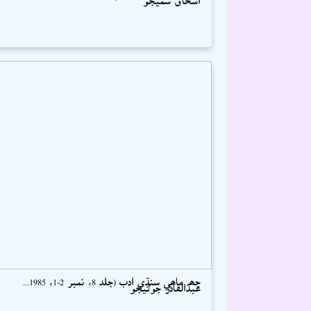
ڇھہ ماھي سنڌي ادب (جلد 8، نمبر 2-1، 1985...
عبدالقادر جوڻيجو