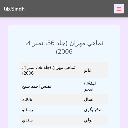
lib.Sindh
ٽماھي مھراڻ (جلد 56، نمبر 4،
2006)
ٽماھي مھراڻ (جلد 56، نمبر 4،
نالو:
2006)
ليکڪ /
نفيس احمد شيخ
ايڊيٽر:
2006
سال:
ڪيٽيگري:
رسالو
ٻولي:
سنڌي