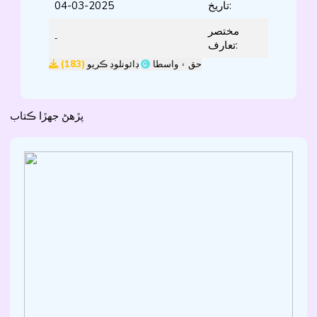
04-03-2025
تاريخ:
مختصر
-
تعارف:
(183)
ڊائونلوڊ ڪريو
حق ۽ واسطا
پڙهڻ جھڙا ڪتاب