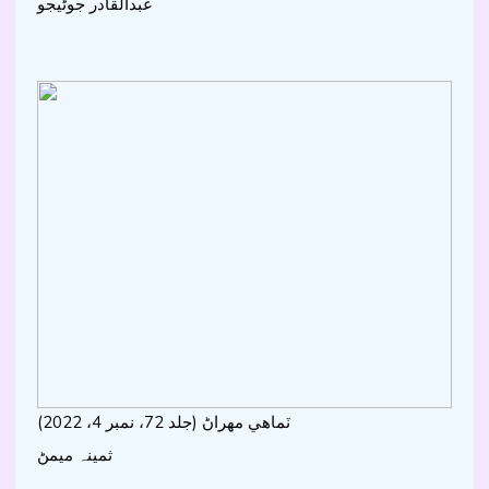
عبدالقادر جوڻيجو
ٽماھي مھراڻ (جلد 72، نمبر 4، 2022)
ثمينہ ميمڻ