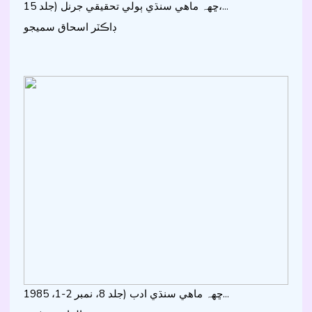
ڇھہ ماھي سنڌي ٻولي تحقيقي جرنل (جلد 15،...
ڊاڪٽر اسحاق سميجو
ڇھہ ماھي سنڌي ادب (جلد 8، نمبر 2-1، 1985...