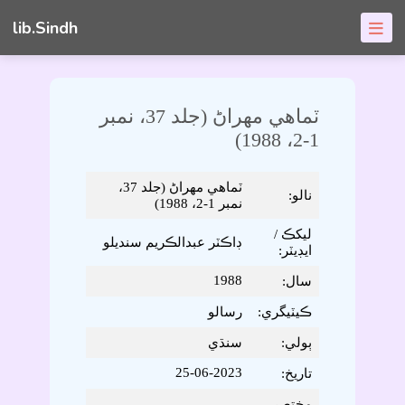
lib.Sindh
ٽماھي مھراڻ (جلد 37، نمبر
1-2، 1988)
ٽماھي مھراڻ (جلد 37،
نالو:
نمبر 1-2، 1988)
ليکڪ /
ڊاڪٽر عبدالڪريم سنديلو
ايڊيٽر:
1988
سال:
ڪيٽيگري:
رسالو
ٻولي:
سنڌي
25-06-2023
تاريخ:
مختصر