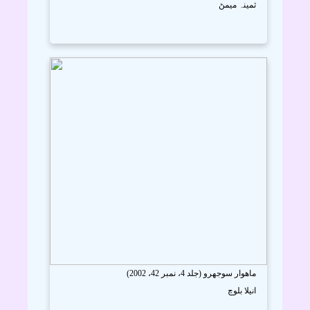
ثمينہ ميمڻ
ماھوار سوجهرو (جلد 4، نمبر 42، 2002)
انيلا بلوچ