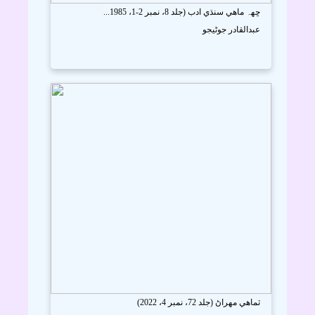
ڇھہ ماھي سنڌي ادب (جلد 8، نمبر 2-1، 1985...
عبدالقادر جوڻيجو
ٽماھي مھراڻ (جلد 72، نمبر 4، 2022)