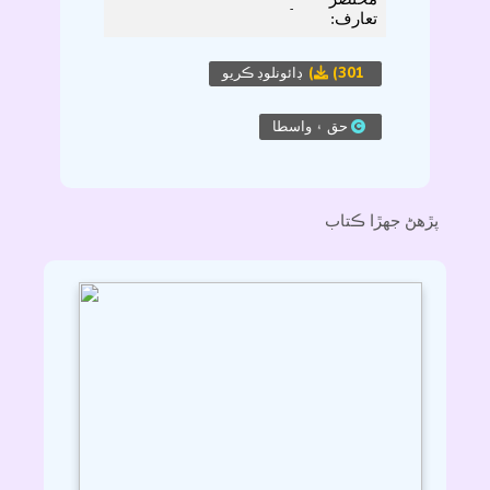
-
تعارف:
(301)
ڊائونلوڊ ڪريو
حق ۽ واسطا
پڙهڻ جھڙا ڪتاب