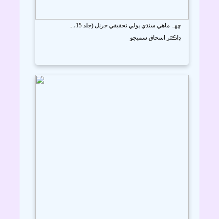
ڇھہ ماھي سنڌي ٻولي تحقيقي جرنل (جلد 15،...
ڊاڪٽر اسحاق سميجو