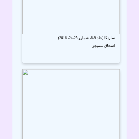
سارنگا (جلد 9-8، شمارو 25-24، 2016)
اسحاق سميجو