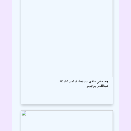
ڇھہ ماھي سنڌي ادب (جلد 8، نمبر 2-1، 1985...
عبدالقادر جوڻيجو