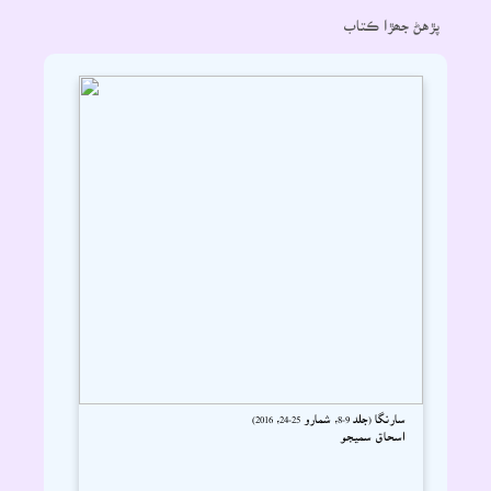
پڙهڻ جھڙا ڪتاب
سارنگا (جلد 9-8، شمارو 25-24، 2016)
اسحاق سميجو