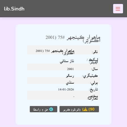
lib.Sindh
ماھوار ڪينجهر #75 (2001
آڪٽوبر)
ماھوار ڪينجهر #75 (2001
نالو:
آڪٽوبر)
ليکڪ /
ناز سنائي
ايڊيٽر:
سال:
2001
ڪيٽيگري:
رسالو
ٻولي:
سنڌي
تاريخ:
14-01-2026
مختصر
-
تعارف:
(90)
ڊائونلوڊ ڪريو
حق ۽ واسطا