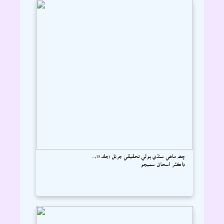
ڇھہ ماھي سنڌي ٻولي تحقيقي جرنل (جلد 15،...
ڊاڪٽر اسحاق سميجو