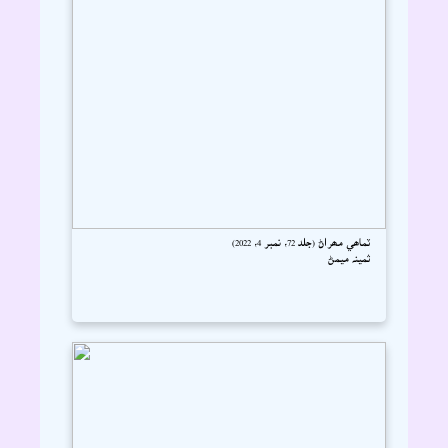
ٽماھي مھراڻ (جلد 72، نمبر 4، 2022)
ثمينہ ميمڻ