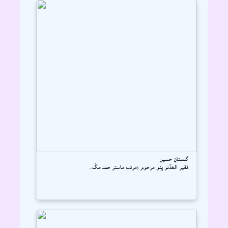
گلستانِ حسين
فقير الھڏنو ڀٽو مرحوم (مرتب ماستر حمد مڱ...