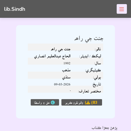
lib.Sindh
جنت جي راھہ
نالو:
جنت جي راھہ
ليکڪ / ايڊيٽر:
الحاج عبدالعليم انصاري
سال:
1992
ڪيٽيگري:
مذهب
ٻولي:
سنڌي
تاريخ:
09-03-2026
مختصر تعارف:
-
(83)
ڊائونلوڊ ڪريو
حق ۽ واسطا
پڙهڻ جھڙا ڪتاب