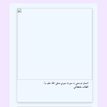
انسان دوستي ۽ سيرت نبوي صلي الله عليہ وآ...
الطاف ملڪاڻي