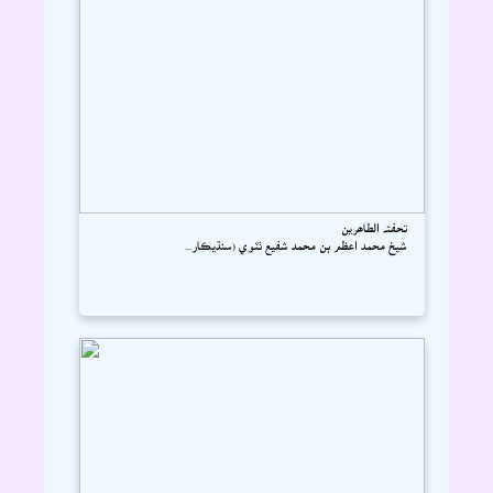
تحفتہ الطاھرين
شيخ محمد اعظم بن محمد شفيع ٺٽوي (سنڌيڪار...