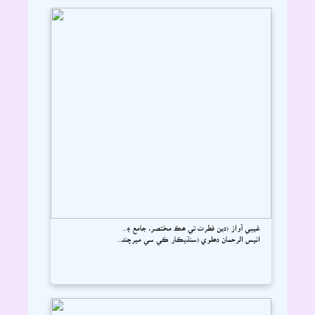
غيبي آواز (دين فطرت تي ھڪ مختصر، جامع ۽...
انيس الرحمان دھلوي (سنڌيڪار ڪي سي ميرچند...