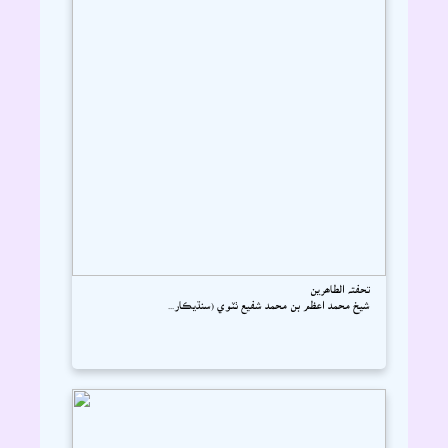
تحفتہ الطاھرين
شيخ محمد اعظم بن محمد شفيع ٺٽوي (سنڌيڪار...