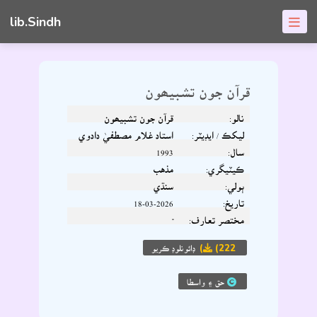
lib.Sindh
قرآن جون تشبيھون
نالو:
قرآن جون تشبيھون
ليکڪ / ايڊيٽر:
استاد غلام مصطفيٰ دادوي
سال:
1993
ڪيٽيگري:
مذهب
ٻولي:
سنڌي
تاريخ:
18-03-2026
مختصر تعارف:
-
(222)
ڊائونلوڊ ڪريو
حق ۽ واسطا