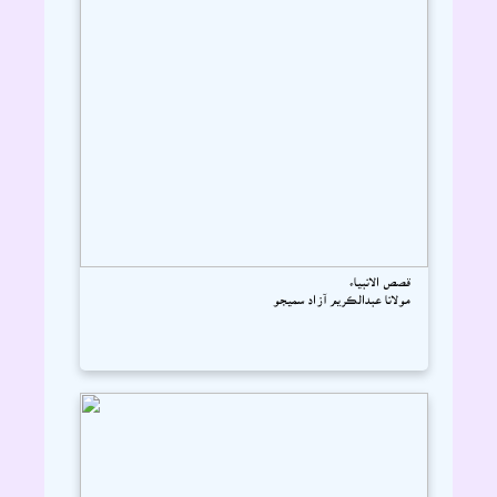
قصص الانبياء
مولانا عبدالڪريم آزاد سميجو