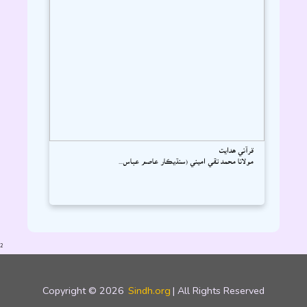
قرآني ھدايت
مولانا محمد تقي اميني (سنڌيڪار عاصم عباس...
2
Copyright © 2026
Sindh.org
| All Rights Reserved