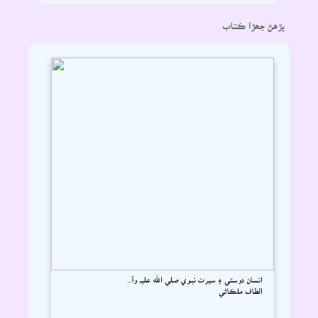
پڙهڻ جھڙا ڪتاب
انسان دوستي ۽ سيرت نبوي صلي الله عليہ وآ...
الطاف ملڪاڻي