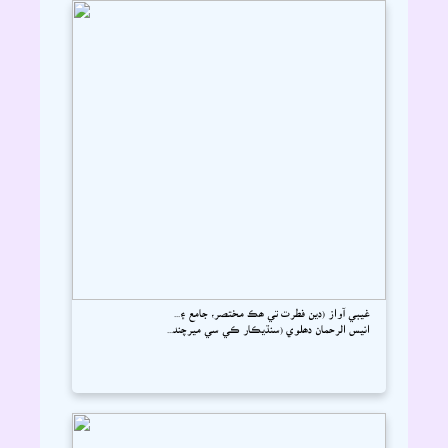
غيبي آواز (دين فطرت تي ھڪ مختصر، جامع ۽...
انيس الرحمان دھلوي (سنڌيڪار ڪي سي ميرچند...