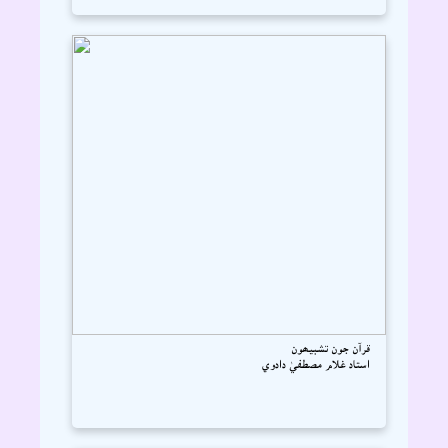
قرآن جون تشبيھون
استاد غلام مصطفيٰ دادوي