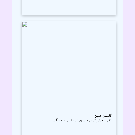
گلستانِ حسين
فقير الھڏنو ڀٽو مرحوم (مرتب ماستر حمد مڱ...