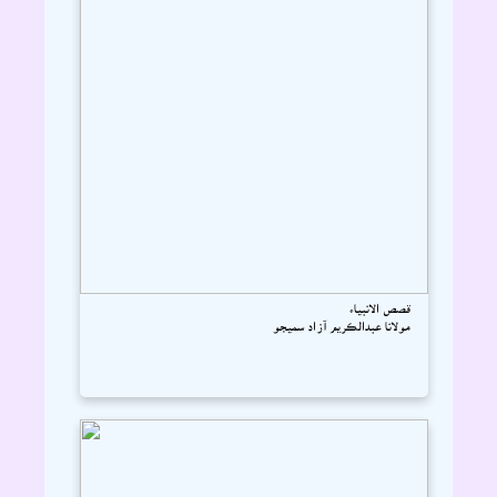
قصص الانبياء
مولانا عبدالڪريم آزاد سميجو