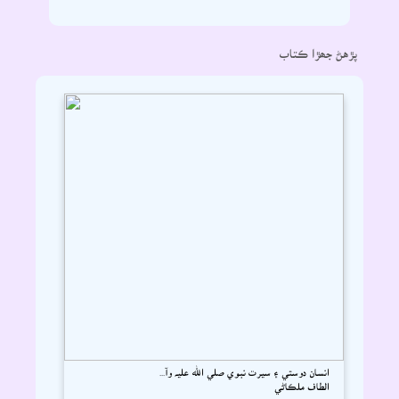
پڙهڻ جھڙا ڪتاب
انسان دوستي ۽ سيرت نبوي صلي الله عليہ وآ...
الطاف ملڪاڻي