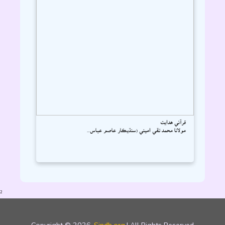
قرآني ھدايت
مولانا محمد تقي اميني (سنڌيڪار عاصم عباس...
2