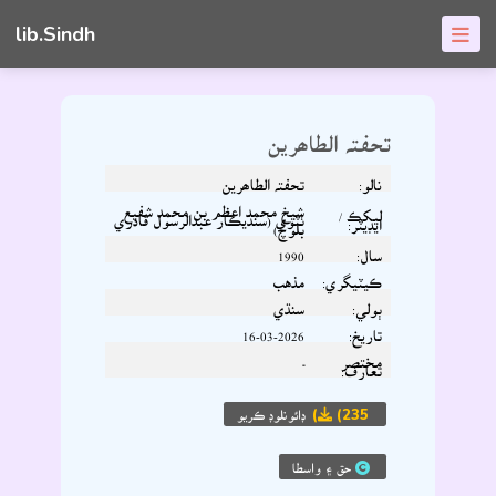
lib.Sindh
تحفتہ الطاھرين
نالو:
تحفتہ الطاھرين
شيخ محمد اعظم بن محمد شفيع
ليکڪ /
ٺٽوي (سنڌيڪار عبدالرسول قادري
ايڊيٽر:
بلوچ)
سال:
1990
ڪيٽيگري:
مذهب
ٻولي:
سنڌي
تاريخ:
16-03-2026
مختصر
-
تعارف:
(235)
ڊائونلوڊ ڪريو
حق ۽ واسطا