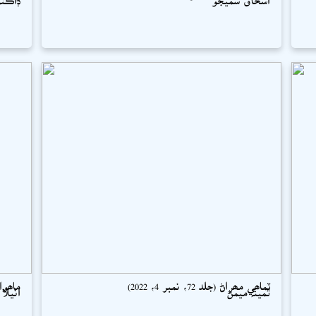
ٽماھي مھراڻ (جلد 72، نمبر 4، 2022)
ماھوار سو
ثمينہ ميمڻ
انيلا 