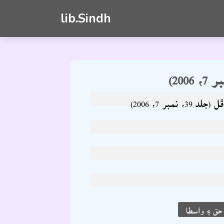
lib.Sindh
، نمبر 7، 2006)
ق ۽ واسطا