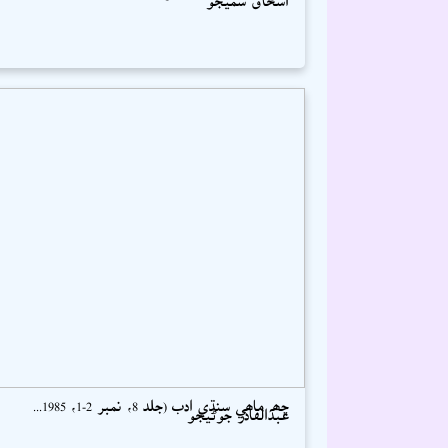
ڇھہ ماھي سنڌي ادب (جلد 8، نمبر 2-1، 1985...
عبدالقادر جوڻيجو