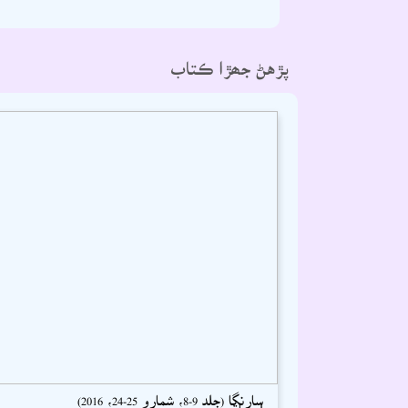
پڙهڻ جھڙا ڪتاب
سارنگا (جلد 9-8، شمارو 25-24، 2016)
اسحاق سميجو