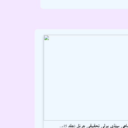
ھي سنڌي ٻولي تحقيقي جرنل (جلد 15،...
 اسحاق سميجو