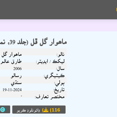
ماھوار گل ڦل (جلد 39، نمبر 7، 2006)
نالو:
ماھوار گل ڦل (جلد 39
ليکڪ / ايڊيٽر:
طارق عالم
سال:
2006
ڪيٽيگري:
رسالو
ٻولي:
سنڌي
تاريخ:
19-11-2024
مختصر تعارف:
-
(116)
ڊائونلوڊ ڪريو
ح