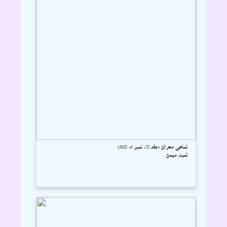
ٽماھي مھراڻ (جلد 72، نمبر 4، 2022)
ثمينہ ميمڻ