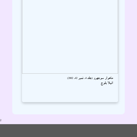
ماھوار سوجهرو (جلد 4، نمبر 42، 2002)
انيلا بلوچ
2