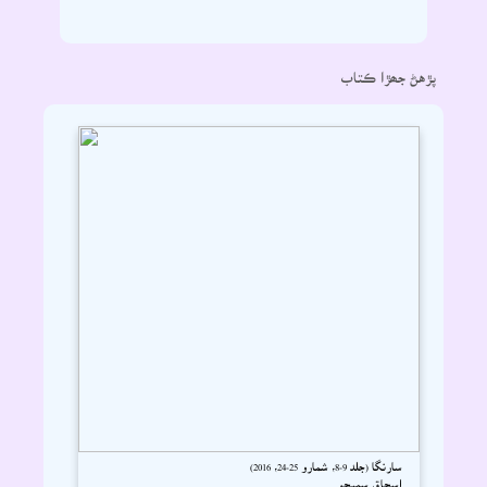
پڙهڻ جھڙا ڪتاب
سارنگا (جلد 9-8، شمارو 25-24، 2016)
اسحاق سميجو