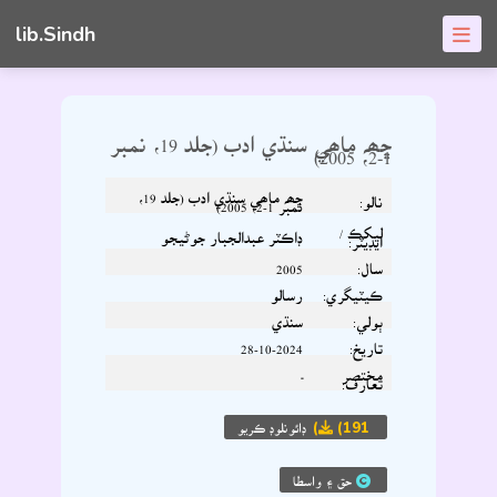
lib.Sindh
ڇھہ ماھي سنڌي ادب (جلد 19، نمبر
1-2، 2005)
ڇھہ ماھي سنڌي ادب (جلد 19،
نالو:
نمبر 1-2، 2005)
ليکڪ /
ڊاڪٽر عبدالجبار جوڻيجو
ايڊيٽر:
سال:
2005
ڪيٽيگري:
رسالو
ٻولي:
سنڌي
تاريخ:
28-10-2024
مختصر
-
تعارف:
(191)
ڊائونلوڊ ڪريو
حق ۽ واسطا