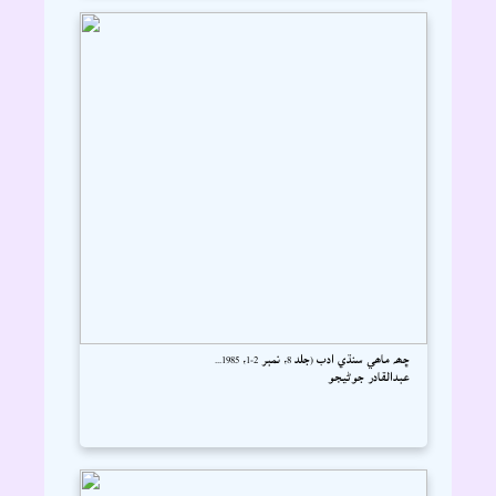
ڇھہ ماھي سنڌي ادب (جلد 8، نمبر 2-1، 1985...
عبدالقادر جوڻيجو