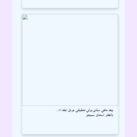
ڇھہ ماھي سنڌي ٻولي تحقيقي جرنل (جلد 15،...
ڊاڪٽر اسحاق سميجو