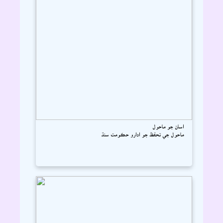
اسان جو ماحول
ماحول جي تحفظ جو ادارو حڪومت سنڌ