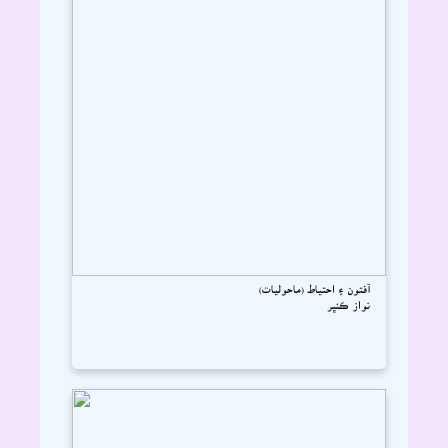
آفتون ۽ احتياط (ماحوليات)
نواز ڪنڀر