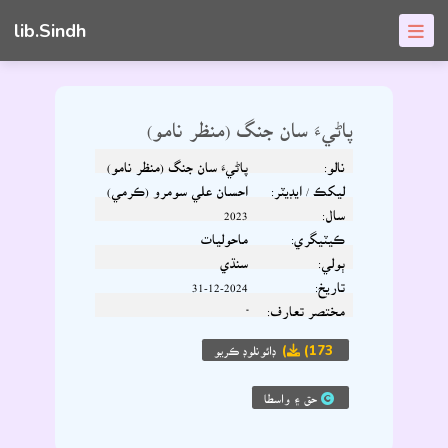
lib.Sindh
پاڻيءَ سان جنگ (منظر نامو)
نالو:
پاڻيءَ سان جنگ (منظر نامو)
ليکڪ / ايڊيٽر:
احسان علي سومرو (ڪرمي)
سال:
2023
ڪيٽيگري:
ماحوليات
ٻولي:
سنڌي
تاريخ:
31-12-2024
مختصر تعارف:
-
(173)
ڊائونلوڊ ڪريو
حق ۽ واسطا