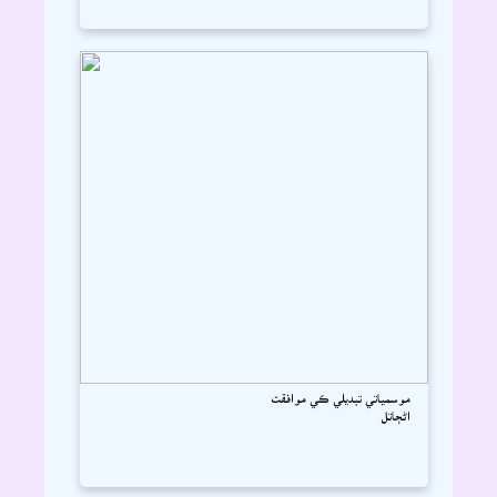
موسمياتي تبديلي ڪي موافقت
اڻڄاتل