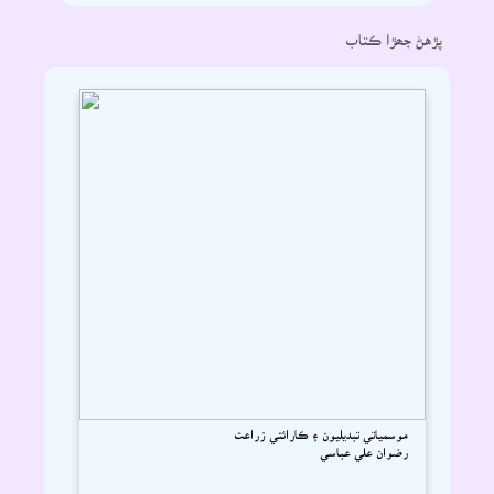
پڙهڻ جھڙا ڪتاب
موسمياتي تبديليون ۽ ڪارائتي زراعت
رضوان علي عباسي