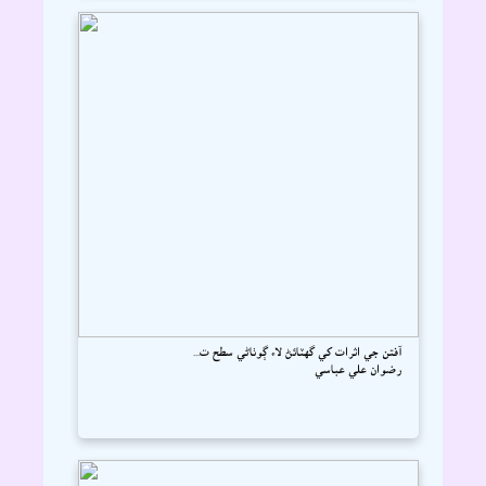
آفتن جي اثرات کي گهٽائڻ لاء ڳوٺاڻي سطح ت...
رضوان علي عباسي