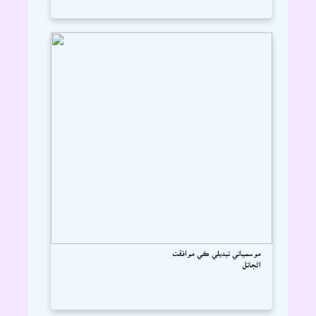
موسمياتي تبديلي ڪي موافقت
اڻڄاتل