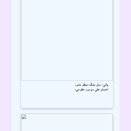
پاڻيءَ سان جنگ (منظر نامو)
احسان علي سومرو (ڪرمي)