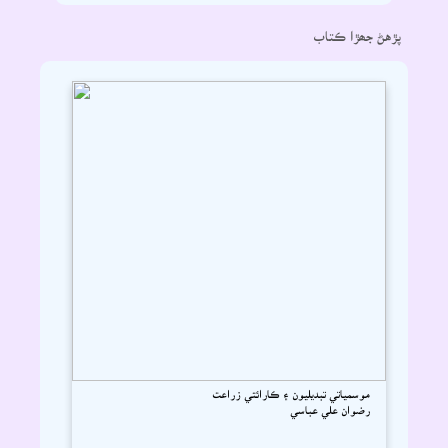
پڙهڻ جھڙا ڪتاب
موسمياتي تبديليون ۽ ڪارائتي زراعت
رضوان علي عباسي