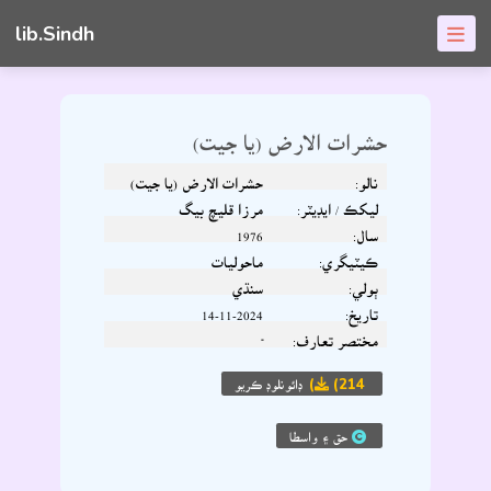
lib.Sindh
حشرات الارض (يا جيت)
نالو:
حشرات الارض (يا جيت)
ليکڪ / ايڊيٽر:
مرزا قليچ بيگ
سال:
1976
ڪيٽيگري:
ماحوليات
ٻولي:
سنڌي
تاريخ:
14-11-2024
مختصر تعارف:
-
(214)
ڊائونلوڊ ڪريو
حق ۽ واسطا