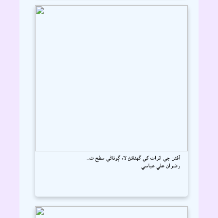
آفتن جي اثرات کي گهٽائڻ لاء ڳوٺاڻي سطح ت...
رضوان علي عباسي