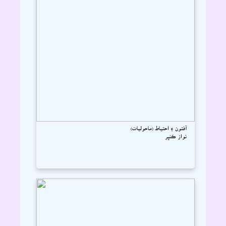
آفتون ۽ احتياط (ماحوليات)
نواز ڪنڀر