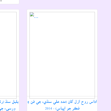
n
اداس روح ازل کان (مدد علي سنڌيء جي فن ۽
بلبل سنڌ (ر
فڪر جو اڀياس) - 2014
ورسيء جي م