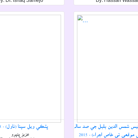
y: Dr. Ishaq Samejo
By: Hassan Wassa
ئيس شمس الدين بلبل جي صد سالہ
ڀٽڪي ويل سپنا (ناول) - 2008
وقعي تي خاص اجراء) - 2015
عزيز ڀنڀرو