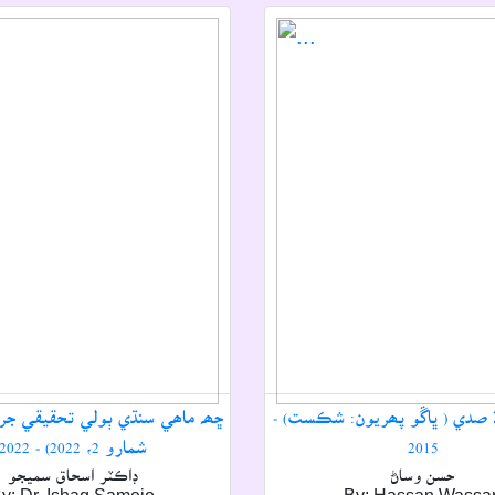
 صدي ( ڀاڱو پھريون: شڪست) -
2015
شمارو 2، 2022) - 2022
حسن وساڻ
ڊاڪٽر اسحاق سميجو