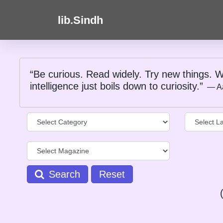
lib.Sindh
“Be curious. Read widely. Try new things. W
intelligence just boils down to curiosity.”
― A
Search
Reset