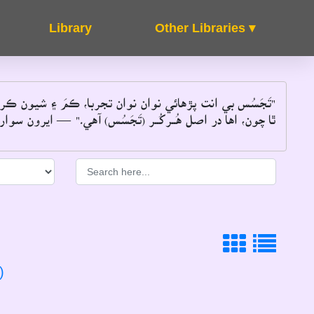
Other Libraries ▾
About
FAQ's
"تَجَسُس بي انت پڙهائي نوان نوان تجربا، ڪمَ ۽ شيون ڪ
ٿا چون، اها در اصل هُــرکُــر (تَجَسُس) آهي۔"
― ايرون سوارٽ
)