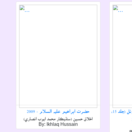
ڇھہ ماھي سنڌي ٻولي تحقيقي جرنل (جلد 15،
حضرت ابراھيم عليہ السلام - 2009
اخلاق حسين (سنڌيڪار محمد ايوب انصاري)
By: Ikhlaq Hussain