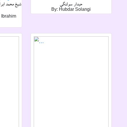
حبدار سولنگي
شيخ محمد ابرا
By: Hubdar Solangi
 Ibrahim