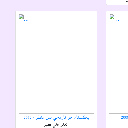
B
پاڪستان جو تاريخي پس منظر - 2012
انعام علي ڪٻر