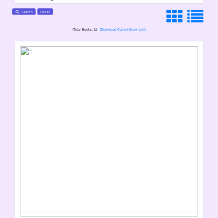
Search
Reset
(Total Books:
1
) -
(Download Current Book List)