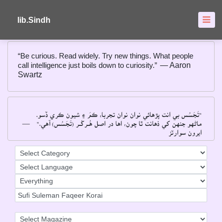
About
FAQ's
lib.Sindh
“Be curious. Read widely. Try new things. What people
call intelligence just boils down to curiosity.”
― Aaron
Swartz
"تَجَسُس بي انت پڙهائي نوان نوان تجربا، ڪمَ ۽ شيون ڪري ڏسو۔
―
ماڻهو جنهن کي ذهانت ٿا چون، اها در اصل هُــرکُــر (تَجَسُس) آهي۔"
ايرون سوارٽز