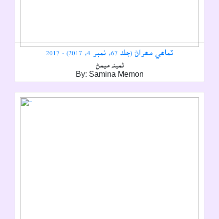
ٽماھي مھراڻ (جلد 67، نمبر 4، 2017) - 2017
ثمينہ ميمڻ
By: Samina Memon