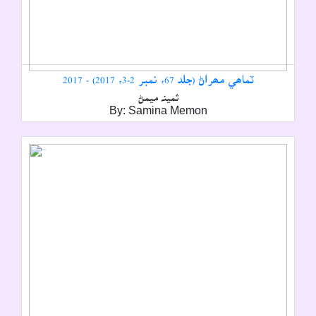
ٽماھي مھراڻ (جلد 67، نمبر 2-3، 2017) - 2017
ثمينہ ميمڻ
By: Samina Memon