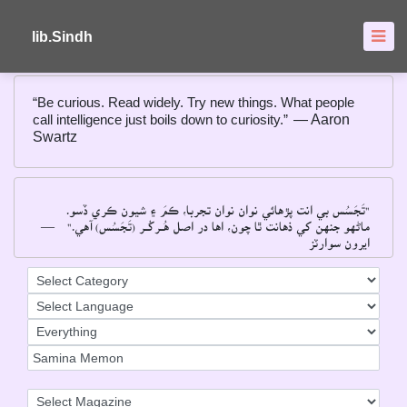
About
FAQ's
lib.Sindh
“Be curious. Read widely. Try new things. What people
call intelligence just boils down to curiosity.”
― Aaron
Swartz
"تَجَسُس بي انت پڙهائي نوان نوان تجربا، ڪمَ ۽ شيون ڪري ڏسو۔
ماڻهو جنهن کي ذهانت ٿا چون، اها در اصل هُــرکُــر (تَجَسُس) آهي۔"
―
ايرون سوارٽز