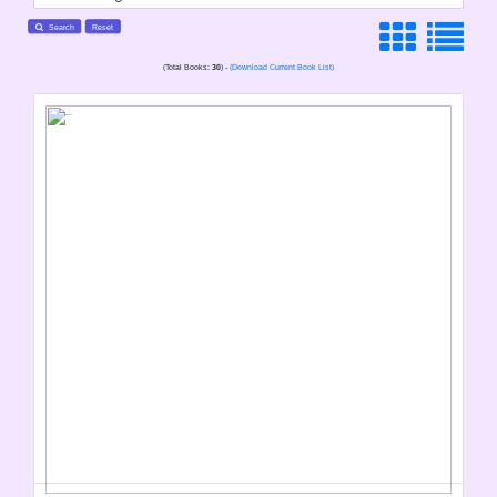
Search
Reset
(Total Books:
30
) -
(Download Current Book List)