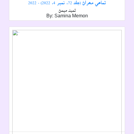
ٽماھي مھراڻ (جلد 72، نمبر 4، 2022) - 2022
ثمينہ ميمڻ
By: Samina Memon