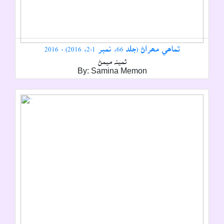
ٽماھي مھراڻ (جلد 66، نمبر 1-2، 2016) - 2016
ثمينہ ميمڻ
By: Samina Memon