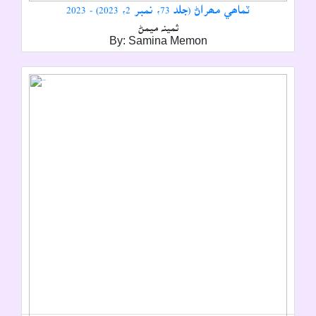
ٽماھي مھراڻ (جلد 73، نمبر 2، 2023) - 2023
ثمينہ ميمڻ
By: Samina Memon