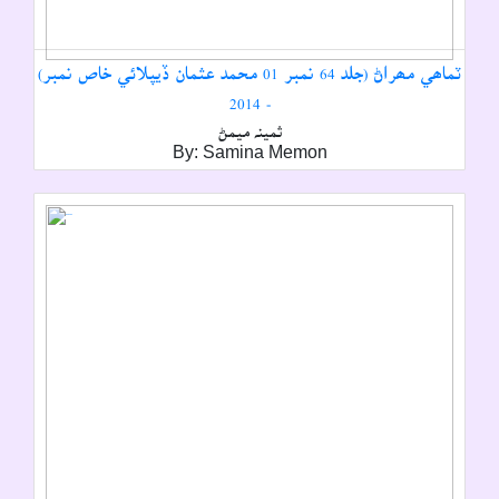
ٽماھي مھراڻ (جلد 64 نمبر 01 محمد عثمان ڏيپلائي خاص نمبر)
- 2014
ثمينہ ميمڻ
By: Samina Memon