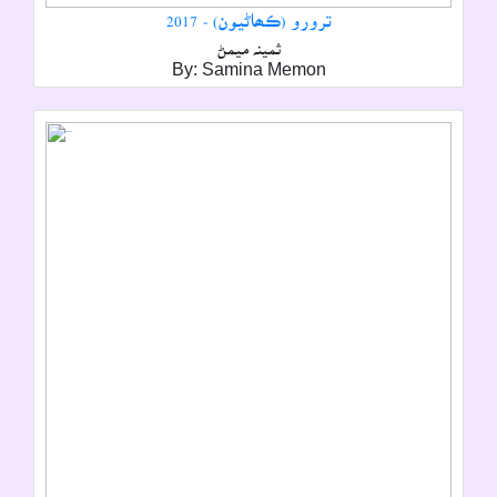
ترورو (ڪھاڻيون) - 2017
ثمينہ ميمڻ
By: Samina Memon