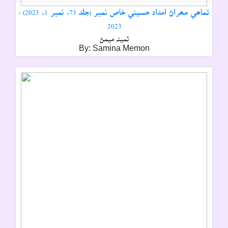
ٽماھي مھراڻ امداد حسيني خاص نمبر (جلد 73، نمبر 1، 2023) -
2023
ثمينہ ميمڻ
By: Samina Memon