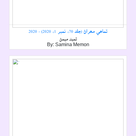
ٽماھي مھراڻ (جلد 70، نمبر 1، 2020) - 2020
ثمينہ ميمڻ
By: Samina Memon