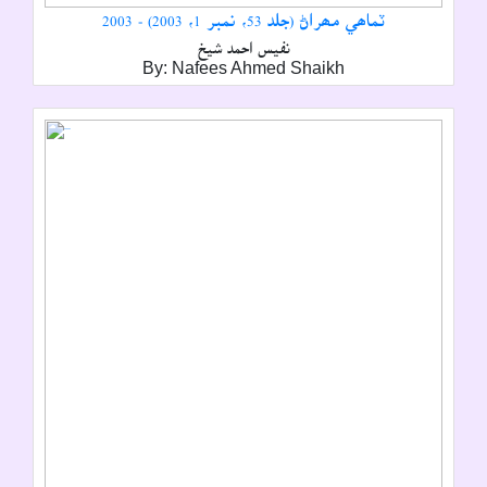
ٽماھي مھراڻ (جلد 53، نمبر 1، 2003) - 2003
نفيس احمد شيخ
By: Nafees Ahmed Shaikh