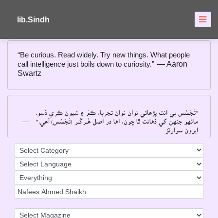
About
FAQ's
lib.Sindh
“Be curious. Read widely. Try new things. What people
call intelligence just boils down to curiosity.”
― Aaron
Swartz
"تَجَسُس بي انت پڙهائي نوان نوان تجربا، ڪمَ ۽ شيون ڪري ڏسو۔
―
ماڻهو جنهن کي ذهانت ٿا چون، اها در اصل هُــرکُــر (تَجَسُس) آهي۔"
ايرون سوارٽز