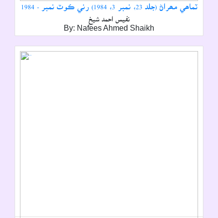
ٽماھي مھراڻ (جلد 23، نمبر 3، 1984) رني ڪوٽ نمبر - 1984
نفيس احمد شيخ
By: Nafees Ahmed Shaikh