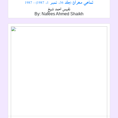
ٽماھي مھراڻ (جلد 36، نمبر 1، 1987) - 1987
نفيس احمد شيخ
By: Nafees Ahmed Shaikh