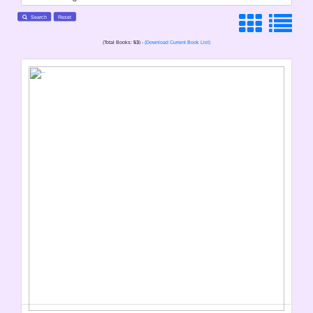
Search
Reset
(Total Books:
53
) -
(Download Current Book List)