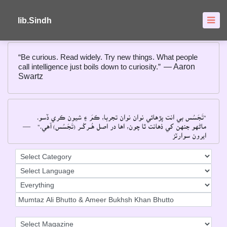
About
FAQ's
lib.Sindh
“Be curious. Read widely. Try new things. What people
call intelligence just boils down to curiosity.”
― Aaron
Swartz
"تَجَسُس بي انت پڙهائي نوان نوان تجربا، ڪمَ ۽ شيون ڪري ڏسو۔
―
ماڻهو جنهن کي ذهانت ٿا چون، اها در اصل هُــرکُــر (تَجَسُس) آهي۔"
ايرون سوارٽز