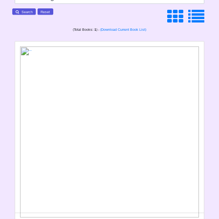
Search
Reset
(Total Books:
1
) -
(Download Current Book List)