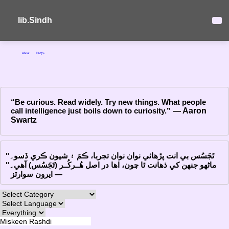
lib.Sindh
About
FAQ's
“Be curious. Read widely. Try new things. What people
call intelligence just boils down to curiosity.”
― Aaron
Swartz
"تَجَسُس بي انت پڙهائي نوان نوان تجربا، ڪمَ ۽ شيون ڪري ڏسو۔
ماڻهو جنهن کي ذهانت ٿا چون، اها در اصل هُــرکُــر (تَجَسُس) آهي۔"
― ايرون سوارٽز