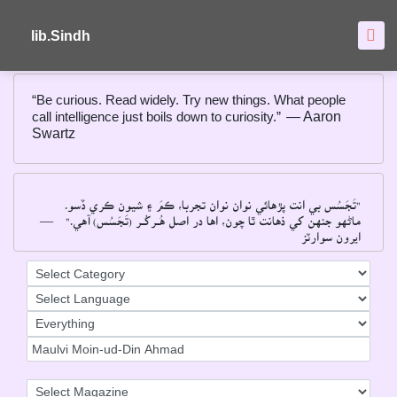
About
FAQ's
lib.Sindh
“Be curious. Read widely. Try new things. What people
call intelligence just boils down to curiosity.”
― Aaron
Swartz
"تَجَسُس بي انت پڙهائي نوان نوان تجربا، ڪمَ ۽ شيون ڪري ڏسو۔
―
ماڻهو جنهن کي ذهانت ٿا چون، اها در اصل هُــرکُــر (تَجَسُس) آهي۔"
ايرون سوارٽز