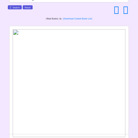
Search
Reset
(Total Books:
1
) -
(Download Current Book List)