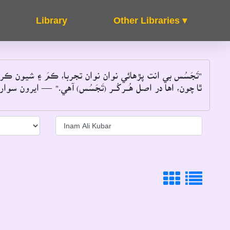
Other Libraries ▾
About
FAQ's
تَجَسُس بي انت پڙهائي نوان نوان تجربا، ڪمَ ۽ شيون ڪر
ٿا چون، اها در اصل هُــرکُــر (تَجَسُس) آهي۔"
 ايرون سوارٽز