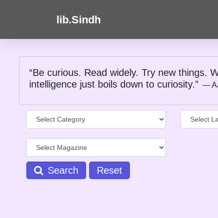
lib.Sindh
“Be curious. Read widely. Try new things. W
intelligence just boils down to curiosity.”
― A
Search
Reset