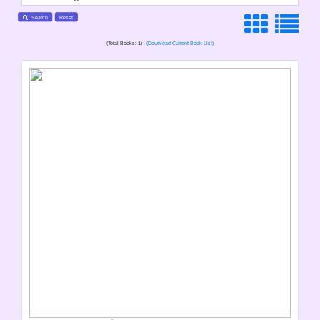
Search
Reset
(Total Books:
1
) -
(Download Current Book List)