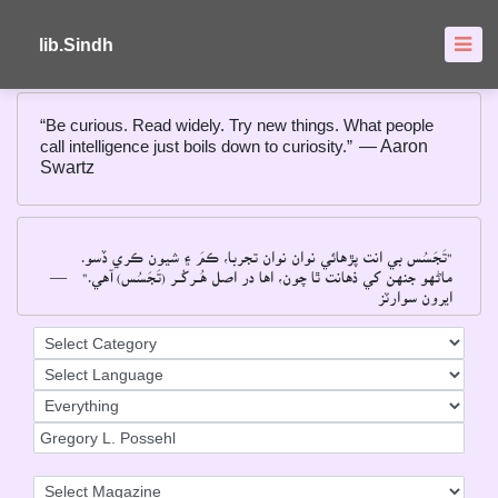
About
FAQ's
lib.Sindh
“Be curious. Read widely. Try new things. What people
call intelligence just boils down to curiosity.”
― Aaron
Swartz
"تَجَسُس بي انت پڙهائي نوان نوان تجربا، ڪمَ ۽ شيون ڪري ڏسو۔
―
ماڻهو جنهن کي ذهانت ٿا چون، اها در اصل هُــرکُــر (تَجَسُس) آهي۔"
ايرون سوارٽز