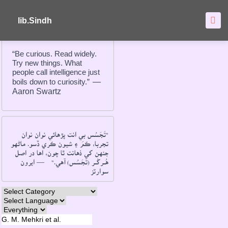
About
FAQ's
lib.Sindh
“Be curious. Read widely.
Try new things. What
people call intelligence just
boils down to curiosity.”
―
Aaron Swartz
"تَجَسُس بي انت پڙهائي نوان نوان
تجربا، ڪمَ ۽ شيون ڪري ڏسو۔ ماڻهو
جنهن کي ذهانت ٿا چون، اها در اصل
هُــرکُــر (تَجَسُس) آهي۔"
― ايرون
سوارٽز