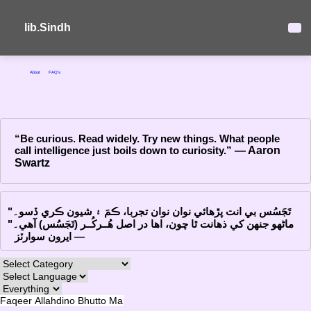
lib.Sindh
About
FAQ's
“Be curious. Read widely. Try new things. What people
call intelligence just boils down to curiosity.”
― Aaron
Swartz
"تَجَسُس بي انت پڙهائي نوان نوان تجربا، ڪمَ ۽ شيون ڪري ڏسو۔
ماڻهو جنهن کي ذهانت ٿا چون، اها در اصل هُــرکُــر (تَجَسُس) آهي۔"
― ايرون سوارٽز