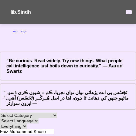
lib.Sindh
About
FAQ's
“Be curious. Read widely. Try new things. What people
call intelligence just boils down to curiosity.”
― Aaron
Swartz
"تَجَسُس بي انت پڙهائي نوان نوان تجربا، ڪمَ ۽ شيون ڪري ڏسو۔
ماڻهو جنهن کي ذهانت ٿا چون، اها در اصل هُــرکُــر (تَجَسُس) آهي۔"
― ايرون سوارٽز