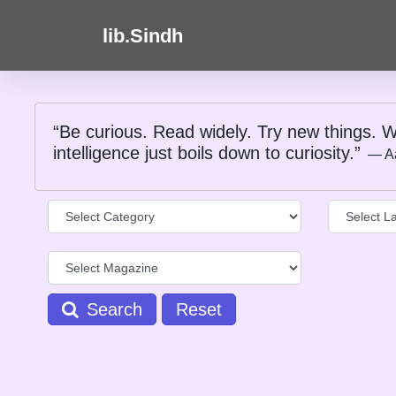
lib.Sindh
“Be curious. Read widely. Try new things. W
intelligence just boils down to curiosity.”
― A
Search
Reset