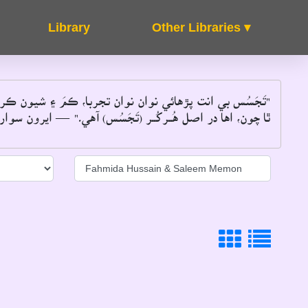
Other Libraries ▾
About
FAQ's
تَجَسُس بي انت پڙهائي نوان نوان تجربا، ڪمَ ۽ شيون ڪر
ٿا چون، اها در اصل هُــرکُــر (تَجَسُس) آهي۔"
 ايرون سوارٽز