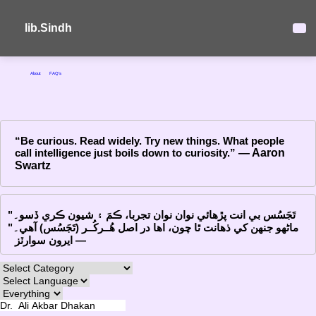
lib.Sindh
About
FAQ's
“Be curious. Read widely. Try new things. What people
call intelligence just boils down to curiosity.”
― Aaron
Swartz
"تَجَسُس بي انت پڙهائي نوان نوان تجربا، ڪمَ ۽ شيون ڪري ڏسو۔
ماڻهو جنهن کي ذهانت ٿا چون، اها در اصل هُــرکُــر (تَجَسُس) آهي۔"
― ايرون سوارٽز