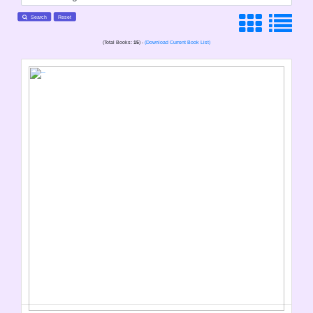
Search
Reset
(Total Books:
15
) -
(Download Current Book List)