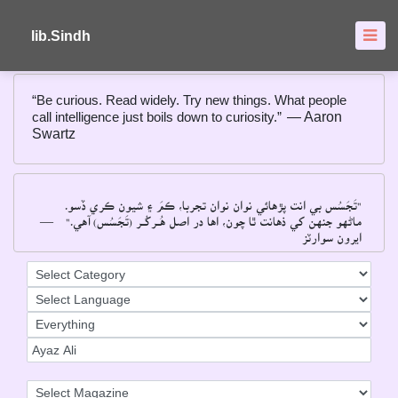
About
FAQ's
lib.Sindh
“Be curious. Read widely. Try new things. What people
call intelligence just boils down to curiosity.”
― Aaron
Swartz
"تَجَسُس بي انت پڙهائي نوان نوان تجربا، ڪمَ ۽ شيون ڪري ڏسو۔
ماڻهو جنهن کي ذهانت ٿا چون، اها در اصل هُــرکُــر (تَجَسُس) آهي۔"
―
ايرون سوارٽز