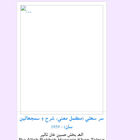
سر سھڻي (مڪمل معني، شرح ۽ سمجھاڻين
سان) - 1959
الھہ بخش حسين خان ٽالپر