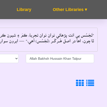
Other Libraries ▾
About
FAQ's
تَجَسُس بي انت پڙهائي نوان نوان تجربا، ڪمَ ۽ شيون ڪر
ٿا چون، اها در اصل هُــرکُــر (تَجَسُس) آهي۔"
 ايرون سوارٽز