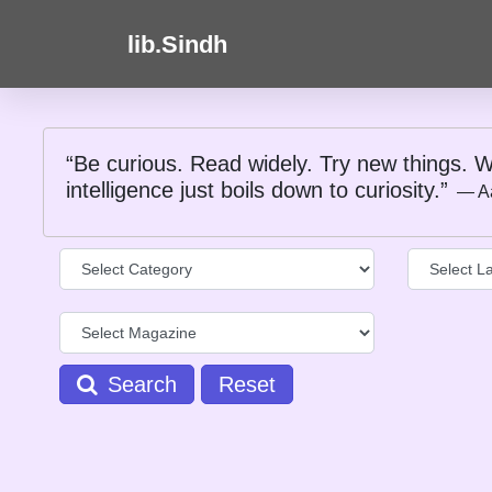
lib.Sindh
“Be curious. Read widely. Try new things. W
intelligence just boils down to curiosity.”
― A
Search
Reset