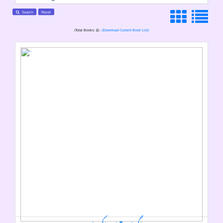
Search
Reset
(Total Books:
2
) -
(Download Current Book List)