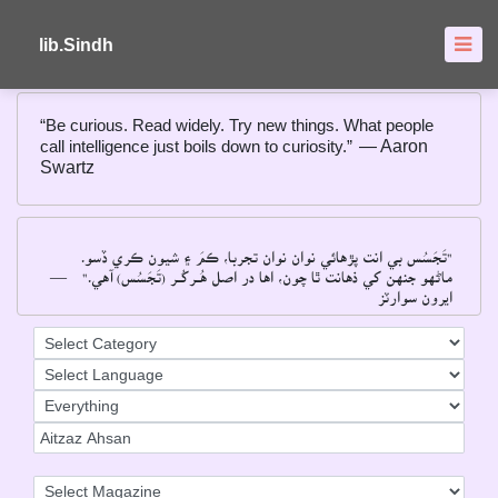
About
FAQ's
lib.Sindh
“Be curious. Read widely. Try new things. What people
call intelligence just boils down to curiosity.”
― Aaron
Swartz
"تَجَسُس بي انت پڙهائي نوان نوان تجربا، ڪمَ ۽ شيون ڪري ڏسو۔
―
ماڻهو جنهن کي ذهانت ٿا چون، اها در اصل هُــرکُــر (تَجَسُس) آهي۔"
ايرون سوارٽز