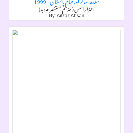
سندھ ساگر اور قیام پاکستان - 1999
اعتزاز احسن (مترجم مستنصر جاوید)
By: Aitzaz Ahsan