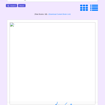
Search
Reset
(Total Books:
13
) -
(Download Current Book List)