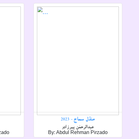
منڌل سماج - 2023
عبدالرحمٰن پيرزادو
zado
By: Abdul Rehman Pirzado