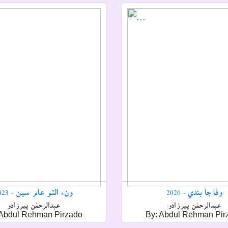
وفا جا بندي - 2020
ونء الٽو عام سين - 2023
عبدالرحمٰن پيرزادو
عبدالرحمٰن پيرزادو
 Abdul Rehman Pirzado
By: Abdul Rehman Pir