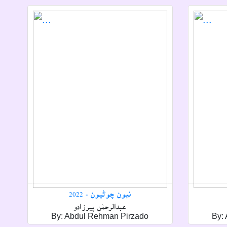
نيون چوڻيون - 2022
عبدالرحمٰن پيرزادو
By: Abdul Rehman Pirzado
By: