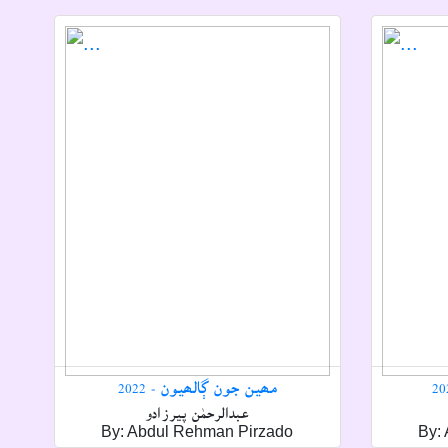
مھين جون ڳالھيون - 2022
عبدالرحمٰن پيرزادو
By: Abdul Rehman Pirzado
By: