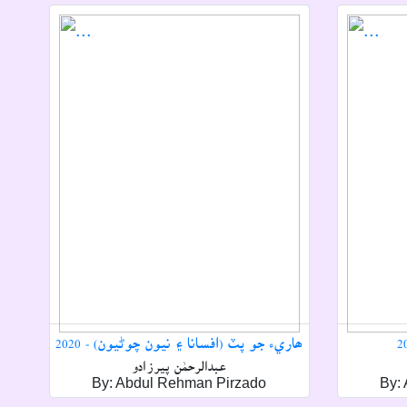
ھاريء جو پٽ (افسانا ۽ نيون چوڻيون) - 2020
عبدالرحمٰن پيرزادو
By: Abdul Rehman Pirzado
By: