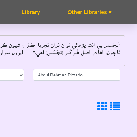
Other Libraries ▾
About
FAQ's
تَجَسُس بي انت پڙهائي نوان نوان تجربا، ڪمَ ۽ شيون ڪر
ٿا چون، اها در اصل هُــرکُــر (تَجَسُس) آهي۔"
 ايرون سوارٽز