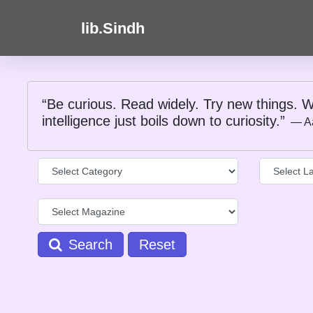
lib.Sindh
“Be curious. Read widely. Try new things. W
intelligence just boils down to curiosity.”
― A
Search
Reset