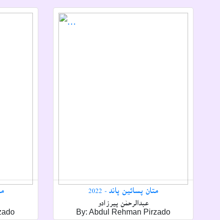
متان پسائين پاند - 2022
من
عبدالرحمٰن پيرزادو
zado
By: Abdul Rehman Pirzado