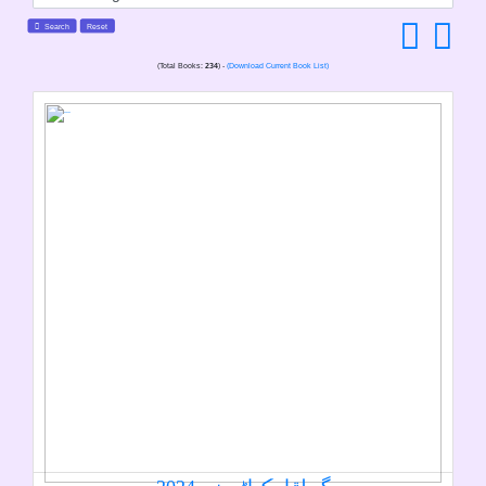
Search
Reset
(Total Books:
234
) -
(Download Current Book List)