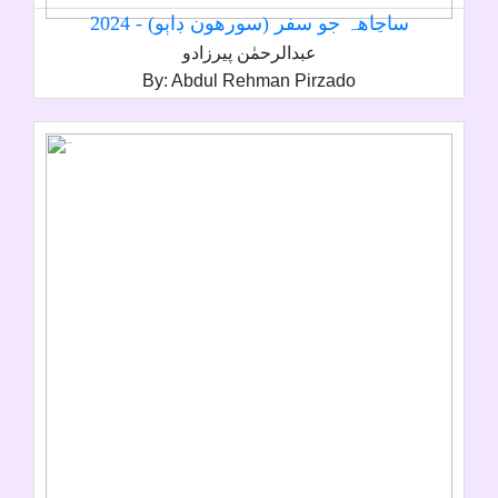
ساڃاھہ جو سفر (سورھون ڊاٻو) - 2024
عبدالرحمٰن پيرزادو
By: Abdul Rehman Pirzado