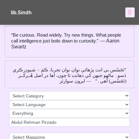
About
FAQ's
lib.Sindh
“Be curious. Read widely. Try new things. What people
call intelligence just boils down to curiosity.”
― Aaron
Swartz
"تَجَسُس بي انت پڙهائي نوان نوان تجربا، ڪمَ ۽ شيون ڪري
ڏسو۔ ماڻهو جنهن کي ذهانت ٿا چون، اها در اصل هُــرکُــر
(تَجَسُس) آهي۔"
― ايرون سوارٽز