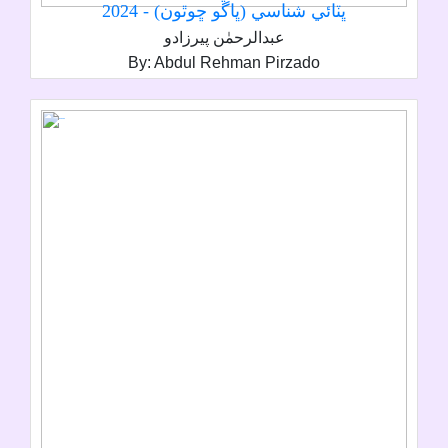
ڀٽائي شناسي (ڀاڱو ڇوٿون) - 2024
عبدالرحمٰن پيرزادو
By: Abdul Rehman Pirzado