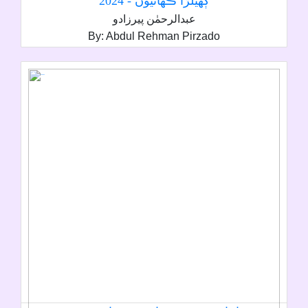
ڳھيلڙا ڪھاڻيون - 2024
عبدالرحمٰن پيرزادو
By: Abdul Rehman Pirzado