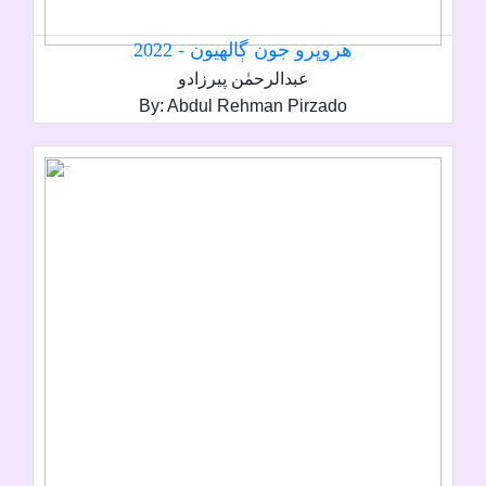
ھروڀرو جون ڳالھيون - 2022
عبدالرحمٰن پيرزادو
By: Abdul Rehman Pirzado