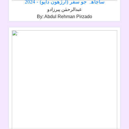
ساڃاھہ جو سفر (ارڙھون ڊاٻو) - 2024
عبدالرحمٰن پيرزادو
By: Abdul Rehman Pirzado