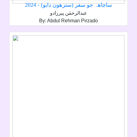
ساڃاھہ جو سفر (سترھون ڊاٻو) - 2024
عبدالرحمٰن پيرزادو
By: Abdul Rehman Pirzado