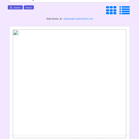
Search
Reset
(Total Books:
2
) -
(Download Current Book List)