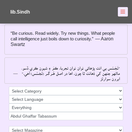
About
FAQ's
lib.Sindh
“Be curious. Read widely. Try new things. What people
call intelligence just boils down to curiosity.”
― Aaron
Swartz
"تَجَسُس بي انت پڙهائي نوان نوان تجربا، ڪمَ ۽ شيون ڪري ڏسو۔
―
ماڻهو جنهن کي ذهانت ٿا چون، اها در اصل هُــرکُــر (تَجَسُس) آهي۔"
ايرون سوارٽز