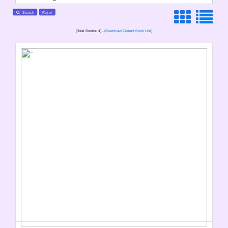
Search
Reset
(Total Books:
1
) -
(Download Current Book List)