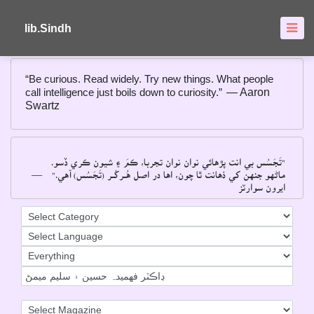
About
FAQ's
lib.Sindh
“Be curious. Read widely. Try new things. What people
call intelligence just boils down to curiosity.”
― Aaron
Swartz
"تَجَسُس بي انت پڙهائي نوان نوان تجربا، ڪمَ ۽ شيون ڪري ڏسو۔
―
ماڻهو جنهن کي ذهانت ٿا چون، اها در اصل هُــرکُــر (تَجَسُس) آهي۔"
ايرون سوارٽز