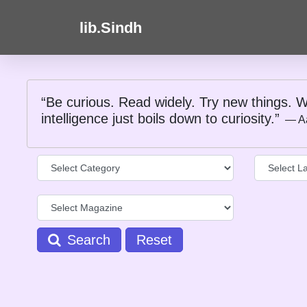
lib.Sindh
“Be curious. Read widely. Try new things. W
intelligence just boils down to curiosity.”
― A
Search
Reset