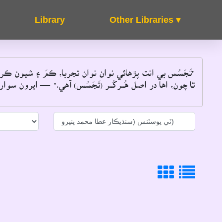
Other Libraries ▾
About
FAQ's
تَجَسُس بي انت پڙهائي نوان نوان تجربا، ڪمَ ۽ شيون ڪر
ٿا چون، اها در اصل هُــرکُــر (تَجَسُس) آهي۔"
 ايرون سوارٽز