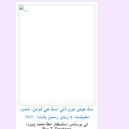
سنڌ جيئن مون ڏٺي (سنڌ جي قومن، تمدن،
معيشت، ۽ ريتن رسمن بابت) - 2018
ٽي پوسٽنس (سنڌيڪار عطا محمد ڀنڀرو)