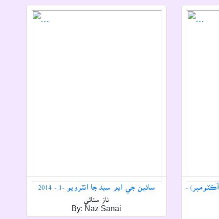
، سيپٽمبر آڪٽومبر) -
سائين جي ايم سيد جا انٽرويو -1 - 2014
ناز سنائي
By: Naz Sanai