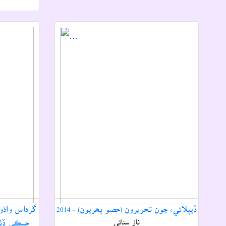
ڏيپلائيء جون تحريرون (حصو پھريون) - 2014
ناز سنائي
جيڪي ڏٺو 