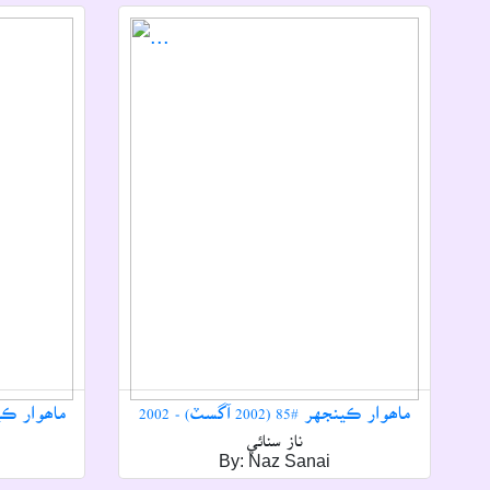
ماھوار ڪينجهر #85 (2002 آگسٽ) - 2002
ماھوار ڪينجهر #90 (03
ناز سنائي
By: Naz Sanai