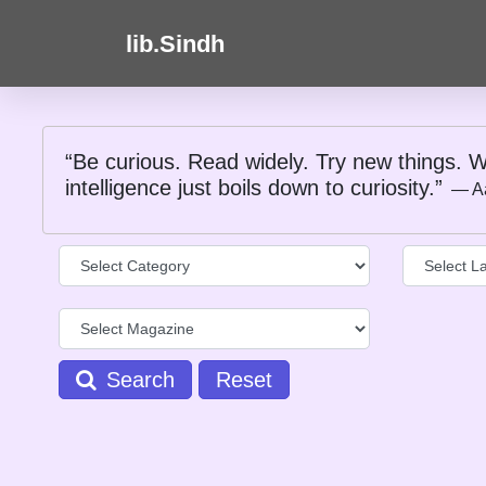
lib.Sindh
“Be curious. Read widely. Try new things. W
intelligence just boils down to curiosity.”
― A
Search
Reset