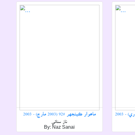
ماھوار ڪينجهر #92 (2003 مارچ) - 2003
ناز سنائي
By: Naz Sanai