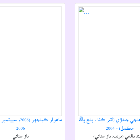
جي جندڙي (آتم ڪٿا - پنج ڀاڱا
ماھوار ڪينجهر (2006
مڪمل) - 2004
2006
د مالھي (مرتب: ناز سنائي)
ناز سنائي