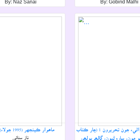
By: Naz Sanai
By: Gobind Malhi
گرداس واڌواڻيء جون تحريرون 1 (چار ڪتاب
ماھوار ڪينجهر (1995 جولاء) - 1995
مون، ساروڻيون، ڳالھہ ٻولھہ،
ناز سنائي