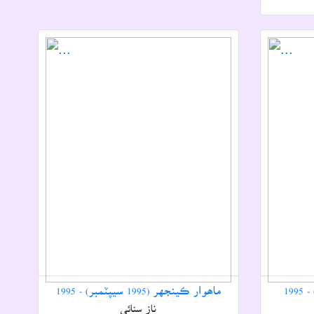
ماھوار ڪينجهر (1995 سيپٽمبر) - 1995
ناز سنائي