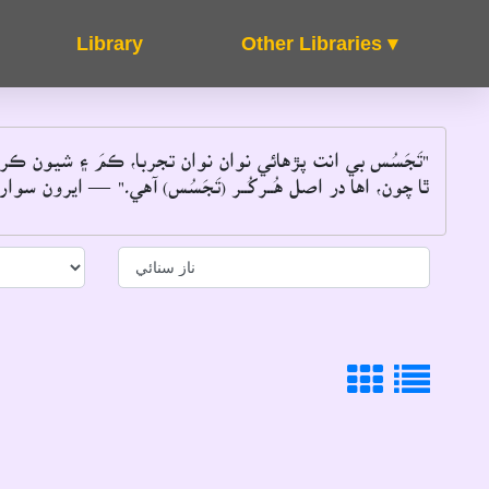
Other Libraries ▾
About
FAQ's
"تَجَسُس بي انت پڙهائي نوان نوان تجربا، ڪمَ ۽ شيون ڪ
ٿا چون، اها در اصل هُــرکُــر (تَجَسُس) آهي۔"
― ايرون سوارٽ