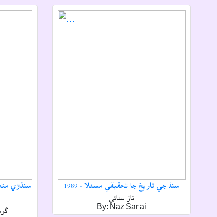
سنڌ جي تاريخ جا تحقيقي مسئلا - 1989
سنڌڙي منھن
ناز سنائي
By: Naz Sanai
گوبن