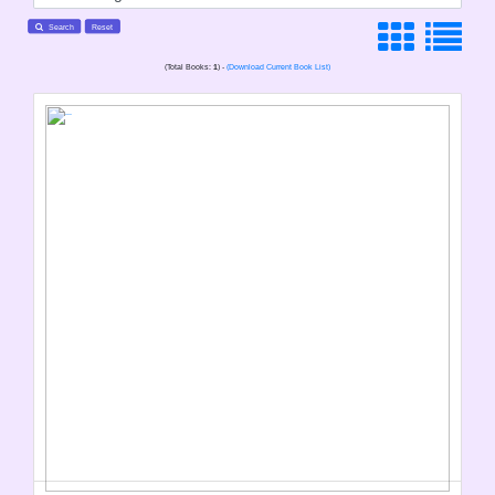
Search
Reset
(Total Books:
1
) -
(Download Current Book List)