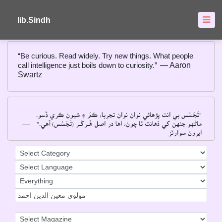
About
FAQ's
lib.Sindh
“Be curious. Read widely. Try new things. What people
call intelligence just boils down to curiosity.”
― Aaron
Swartz
"تَجَسُس بي انت پڙهائي نوان نوان تجربا، ڪمَ ۽ شيون ڪري ڏسو۔
―
ماڻهو جنهن کي ذهانت ٿا چون، اها در اصل هُــرکُــر (تَجَسُس) آهي۔"
ايرون سوارٽز