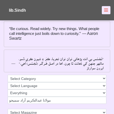
About
FAQ's
lib.Sindh
“Be curious. Read widely. Try new things. What people
call intelligence just boils down to curiosity.”
― Aaron
Swartz
"تَجَسُس بي انت پڙهائي نوان نوان تجربا، ڪمَ ۽ شيون ڪري ڏسو۔
―
ماڻهو جنهن کي ذهانت ٿا چون، اها در اصل هُــرکُــر (تَجَسُس) آهي۔"
ايرون سوارٽز