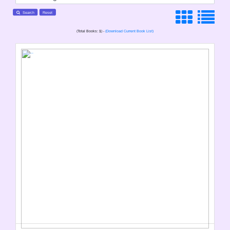
Search
Reset
(Total Books:
1
) -
(Download Current Book List)