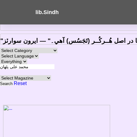
About
FAQ's
lib.Sindh
“Be curious. Read widely. Try new things. Wh
"در اصل هُــرکُــر (تَجَسُس) آهي۔
― ايرون سوارٽز
Reset
Search