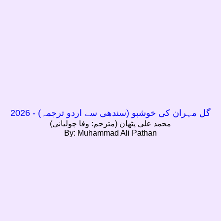
گل مہران کی خوشبو (سندھی سے اردو ترجمہ) - 2026
محمد علی پٹھان (مترجم: وفا چولیانی)
By: Muhammad Ali Pathan