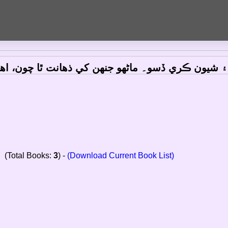
at people call intelligence just boils down to c
َ ۽ شيون ڪري ڏسو۔ ماڻهو جنهن کي ذهانت ٿا چون، اها 
(Total Books:
3
) -
(Download Current Book List)