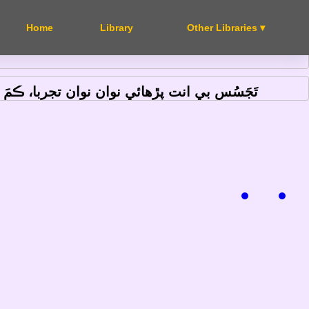
Other Libraries ▾
uriosity.”
― Aaron Swartz
تَجَسُس بي انت پڙهائي نوان نوان تجربا، ڪم"