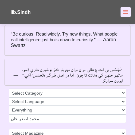
About
FAQ's
lib.Sindh
“Be curious. Read widely. Try new things. What people
call intelligence just boils down to curiosity.”
― Aaron
Swartz
"تَجَسُس بي انت پڙهائي نوان نوان تجربا، ڪمَ ۽ شيون ڪري ڏسو۔
―
ماڻهو جنهن کي ذهانت ٿا چون، اها در اصل هُــرکُــر (تَجَسُس) آهي۔"
ايرون سوارٽز