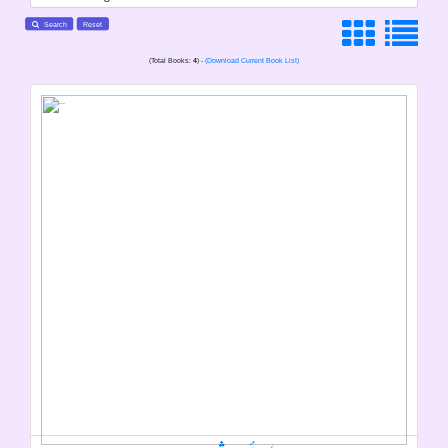
Search
Reset
(Total Books:
4
) -
(Download Current Book List)