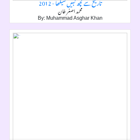
تاريخ سے کچھ نہيں سيکھا - 2012
محمد اصغر خان
By: Muhammad Asghar Khan