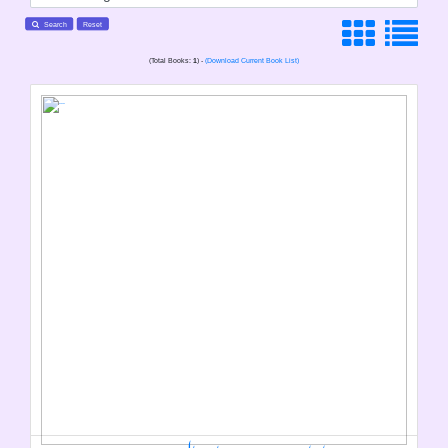
Search
Reset
(Total Books:
1
) -
(Download Current Book List)