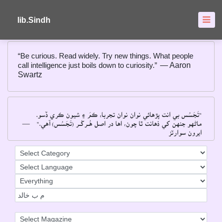
About
FAQ's
lib.Sindh
“Be curious. Read widely. Try new things. What people
call intelligence just boils down to curiosity.”
― Aaron
Swartz
"تَجَسُس بي انت پڙهائي نوان نوان تجربا، ڪمَ ۽ شيون ڪري ڏسو۔
―
ماڻهو جنهن کي ذهانت ٿا چون، اها در اصل هُــرکُــر (تَجَسُس) آهي۔"
ايرون سوارٽز