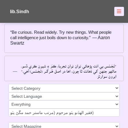
About
FAQ's
lib.Sindh
“Be curious. Read widely. Try new things. What people
call intelligence just boils down to curiosity.”
― Aaron
Swartz
"تَجَسُس بي انت پڙهائي نوان نوان تجربا، ڪمَ ۽ شيون ڪري ڏسو۔
―
ماڻهو جنهن کي ذهانت ٿا چون، اها در اصل هُــرکُــر (تَجَسُس) آهي۔"
ايرون سوارٽز