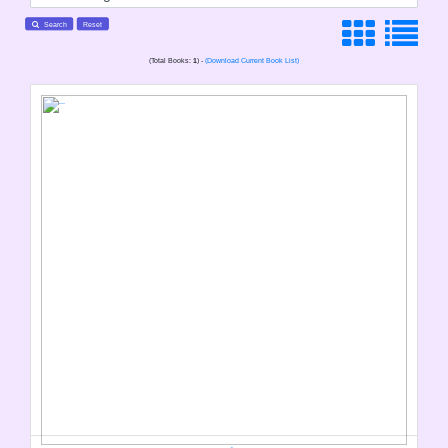
Search
Reset
(Total Books:
1
) -
(Download Current Book List)