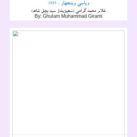
وياسي وينجهار - 1955
غلام محمد گرامي (سھيڙيندڙ سيد بچل شاھہ)
By: Ghulam Muhammad Girami