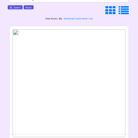
Search
Reset
(Total Books:
43
) -
(Download Current Book List)