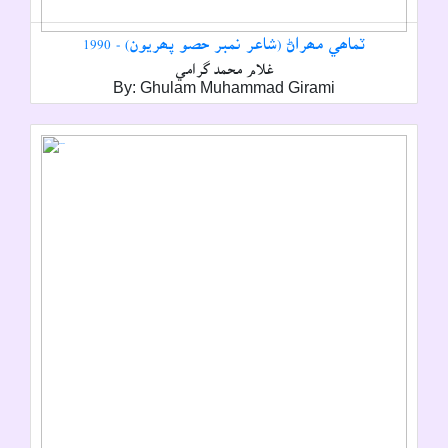
ٽماھي مھراڻ (شاعر نمبر حصو پھريون) - 1990
غلام محمد گرامي
By: Ghulam Muhammad Girami