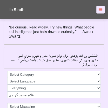
About
FAQ's
lib.Sindh
“Be curious. Read widely. Try new things. What people
call intelligence just boils down to curiosity.”
― Aaron
Swartz
"تَجَسُس بي انت پڙهائي نوان نوان تجربا، ڪمَ ۽ شيون ڪري ڏسو۔
ماڻهو جنهن کي ذهانت ٿا چون، اها در اصل هُــرکُــر (تَجَسُس) آهي۔"
―
ايرون سوارٽز