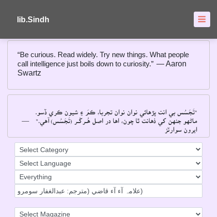
About
FAQ's
lib.Sindh
“Be curious. Read widely. Try new things. What people
call intelligence just boils down to curiosity.”
― Aaron
Swartz
"تَجَسُس بي انت پڙهائي نوان نوان تجربا، ڪمَ ۽ شيون ڪري ڏسو۔
―
ماڻهو جنهن کي ذهانت ٿا چون، اها در اصل هُــرکُــر (تَجَسُس) آهي۔"
ايرون سوارٽز