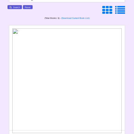
Search
Reset
(Total Books:
1
) -
(Download Current Book List)