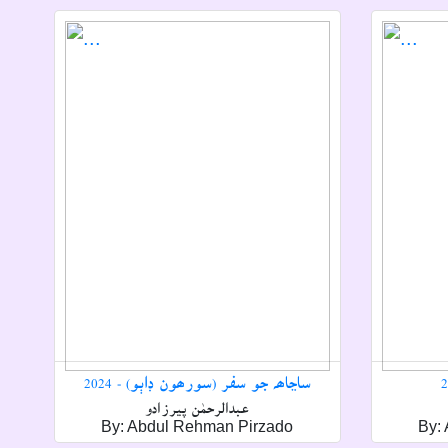
ساڃاھہ جو سفر (سورھون ڊاٻو) - 2024
عبدالرحمٰن پيرزادو
By: Abdul Rehman Pirzado
By: