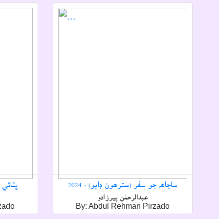
ساڃاھہ جو سفر (سترھون ڊاٻو) - 2024
ڀٽائي ش
عبدالرحمٰن پيرزادو
zado
By: Abdul Rehman Pirzado