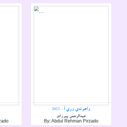
واھوندي وري آ - 2023
عبدالرحمٰن پيرزادو
zado
By: Abdul Rehman Pirzado