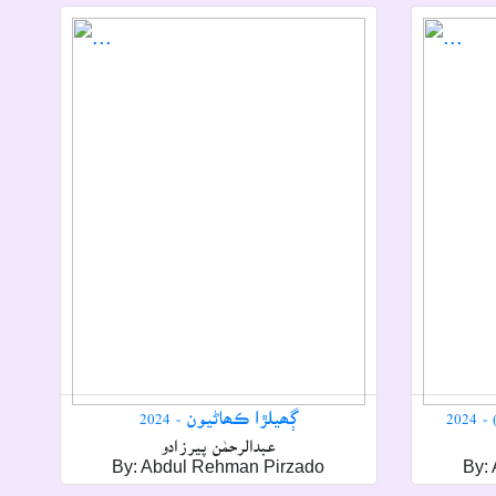
20
ڳھيلڙا ڪھاڻيون - 2024
عبدالرحمٰن پيرزادو
By: Abdul Rehman Pirzado
By: