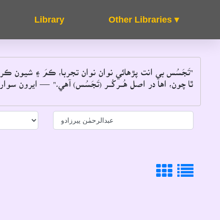
Other Libraries ▾
About
FAQ's
"تَجَسُس بي انت پڙهائي نوان نوان تجربا، ڪمَ ۽ شيون ڪ
ٿا چون، اها در اصل هُــرکُــر (تَجَسُس) آهي۔"
― ايرون سوارٽ