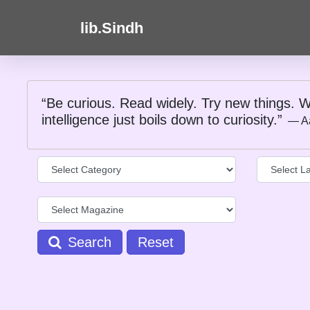
lib.Sindh
“Be curious. Read widely. Try new things. W
intelligence just boils down to curiosity.”
― A
Search
Reset