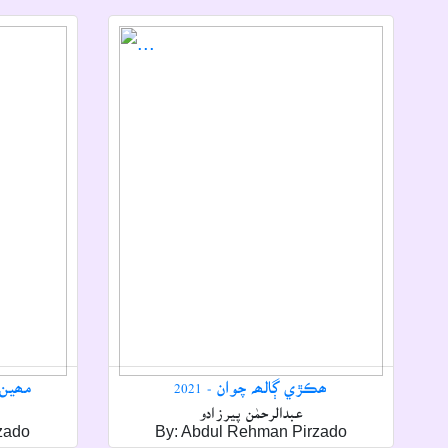
ھڪڙي ڳالھہ چوان - 2021
مھين ج
عبدالرحمٰن پيرزادو
zado
By: Abdul Rehman Pirzado