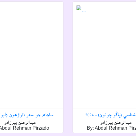
ناسي (ڀاڱو ڇوٿون) - 2024
ساڃاھہ جو سفر (ارڙھون ڊاٻو) - 24
عبدالرحمٰن پيرزادو
عبدالرحمٰن پيرزادو
 Abdul Rehman Pirzado
By: Abdul Rehman Pir