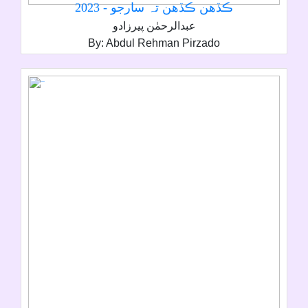
ڪڏھن ڪڏھن تہ سارجو - 2023
عبدالرحمٰن پيرزادو
By: Abdul Rehman Pirzado