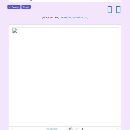
Search
Reset
(Total Books:
238
) -
(Download Current Book List)