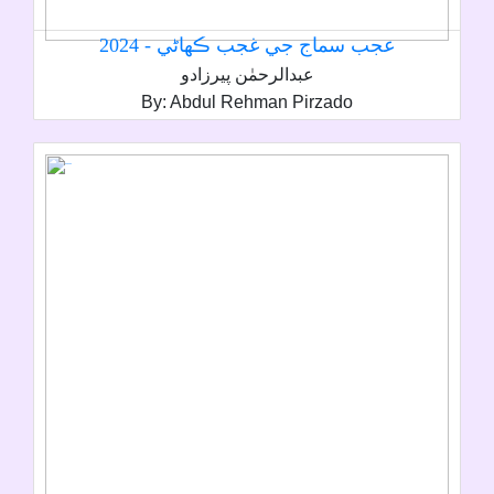
عجب سماج جي غجب ڪھاڻي - 2024
عبدالرحمٰن پيرزادو
By: Abdul Rehman Pirzado