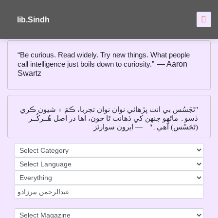
About
FAQ's
lib.Sindh
“Be curious. Read widely. Try new things. What people
call intelligence just boils down to curiosity.”
― Aaron
Swartz
"تَجَسُس بي انت پڙهائي نوان نوان تجربا، ڪمَ ۽ شيون ڪري
ڏسو۔ ماڻهو جنهن کي ذهانت ٿا چون، اها در اصل هُــرکُــر
(تَجَسُس) آهي۔"
― ايرون سوارٽز