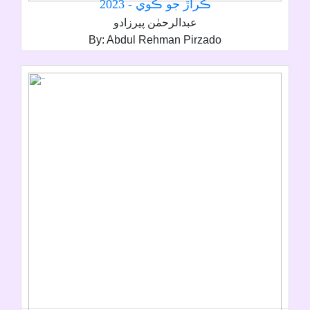
ڪراڙ جو ڪوي - 2023
عبدالرحمٰن پيرزادو
By: Abdul Rehman Pirzado