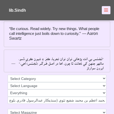
About
FAQ's
lib.Sindh
“Be curious. Read widely. Try new things. What people
call intelligence just boils down to curiosity.”
― Aaron
Swartz
"تَجَسُس بي انت پڙهائي نوان نوان تجربا، ڪمَ ۽ شيون ڪري ڏسو۔
―
ماڻهو جنهن کي ذهانت ٿا چون، اها در اصل هُــرکُــر (تَجَسُس) آهي۔"
ايرون سوارٽز