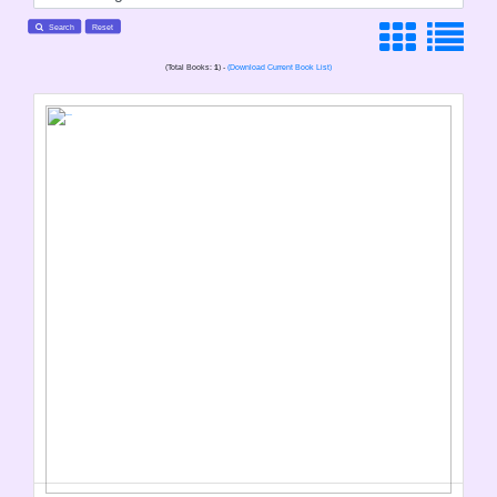
Search
Reset
(Total Books:
1
) -
(Download Current Book List)