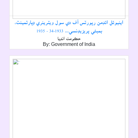
اينيوئل ائڊمن رپورٽس آف دي سول ويٽرينري ڊپارٽمينٽ،
بمبئي پريزيڊنسي۔۔۔ 1933-34 - 1935
حڪومت انڊيا
By: Government of India