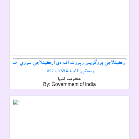
آرڪيئلاجي پروگريس رپورٽ آف دي آرڪيئلاجي سروي آف
ويسٽرن انڊيا ۱۸۹۷ - 1897
حڪومت انڊيا
By: Government of India