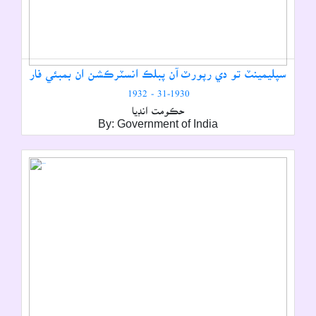
سپليمينٽ تو دي رپورٽ آن پبلڪ انسٽرڪشن ان بمبئي فار
1930-31 - 1932
حڪومت انڊيا
By: Government of India