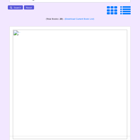
Search
Reset
(Total Books:
20
) -
(Download Current Book List)