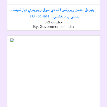
اينيوئل ائڊمن رپورٽس آف دي سول ويٽرينري ڊپارٽمينٽ،
بمبئي پريزيڊنسي۔۔۔ 1934-35 - 1935
حڪومت انڊيا
By: Government of India