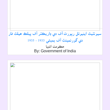
سيونٽيٿ اينيوئل رپورٽ آف دي ڊاريڪٽر آف پبلڪ ھيلٿ فار
دي گورنمينٽ آف بمبئي 1933 - 1935
حڪومت انڊيا
By: Government of India