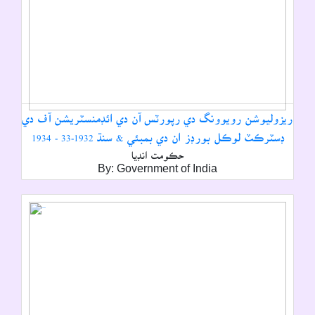
ريزوليوشن رويوونگ دي رپورٽس آن دي ائڊمنسٽريشن آف دي
ڊسٽرڪٽ لوڪل بورڊز ان دي بمبئي & سنڌ 1932-33 - 1934
حڪومت انڊيا
By: Government of India