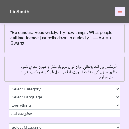
About
FAQ's
lib.Sindh
“Be curious. Read widely. Try new things. What people
call intelligence just boils down to curiosity.”
― Aaron
Swartz
"تَجَسُس بي انت پڙهائي نوان نوان تجربا، ڪمَ ۽ شيون ڪري ڏسو۔
ماڻهو جنهن کي ذهانت ٿا چون، اها در اصل هُــرکُــر (تَجَسُس) آهي۔"
―
ايرون سوارٽز