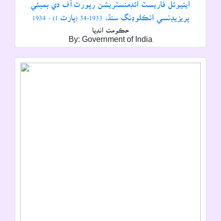
اينيوئل فاريسٽ ائڊمنسٽريشن رپورٽ آف دي بمبئي
پريزيڊنسي انڪلوڊنگ سنڌ، 1933-34 (پارٽ 1) - 1934
حڪومت انڊيا
By: Government of India